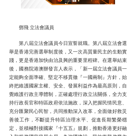
鄧飛 立法會議員
第八屆立法會議員今日宣誓就職。第八屆立法會選
舉是香港完善選舉制度後，又一次高質量民主的生動實
踐，更是香港加快由治及興的重要里程碑。在選舉結束
後，國務院港澳辦發言人表示，「新一屆立法會議員一
定能夠全面準確、堅定不移貫徹『一國兩制』方針，始
終把維護國家主權、安全、發展利益作為最高原則，自
覺維護行政主導體制，正確處理行政立法關係，全力支
持行政長官和特區政府依法施政，深入把握民情民意、
充分匯聚民心民智，共同推動深入改革，全面做好救災
善後工作，不斷提升特區治理水平、促進長期繁榮穩
定，並積極對接國家『十五五』規劃，推動香港更好融