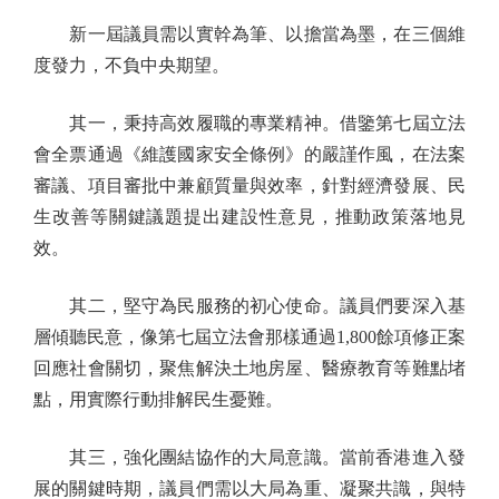
新一屆議員需以實幹為筆、以擔當為墨，在三個維
度發力，不負中央期望。
其一，秉持高效履職的專業精神。借鑒第七屆立法
會全票通過《維護國家安全條例》的嚴謹作風，在法案
審議、項目審批中兼顧質量與效率，針對經濟發展、民
生改善等關鍵議題提出建設性意見，推動政策落地見
效。
其二，堅守為民服務的初心使命。議員們要深入基
層傾聽民意，像第七屆立法會那樣通過1,800餘項修正案
回應社會關切，聚焦解決土地房屋、醫療教育等難點堵
點，用實際行動排解民生憂難。
其三，強化團結協作的大局意識。當前香港進入發
展的關鍵時期，議員們需以大局為重、凝聚共識，與特