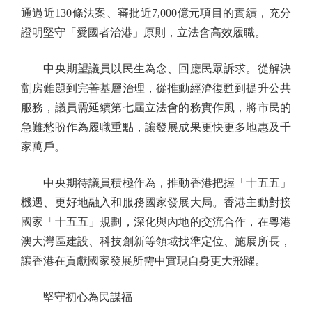
通過近130條法案、審批近7,000億元項目的實績，充分
證明堅守「愛國者治港」原則，立法會高效履職。
中央期望議員以民生為念、回應民眾訴求。從解決
劏房難題到完善基層治理，從推動經濟復甦到提升公共
服務，議員需延續第七屆立法會的務實作風，將市民的
急難愁盼作為履職重點，讓發展成果更快更多地惠及千
家萬戶。
中央期待議員積極作為，推動香港把握「十五五」
機遇、更好地融入和服務國家發展大局。香港主動對接
國家「十五五」規劃，深化與內地的交流合作，在粵港
澳大灣區建設、科技創新等領域找準定位、施展所長，
讓香港在貢獻國家發展所需中實現自身更大飛躍。
堅守初心為民謀福