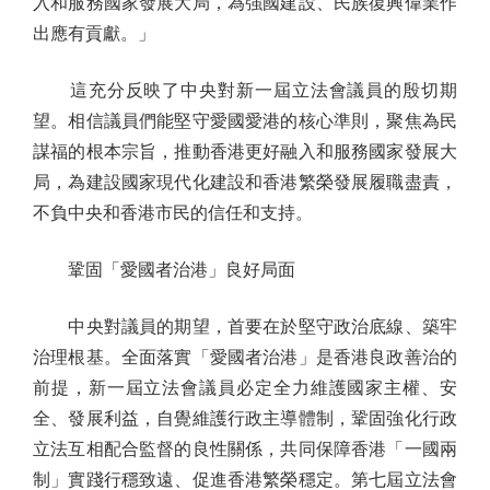
入和服務國家發展大局，為強國建設、民族復興偉業作
出應有貢獻。」
這充分反映了中央對新一屆立法會議員的殷切期
望。相信議員們能堅守愛國愛港的核心準則，聚焦為民
謀福的根本宗旨，推動香港更好融入和服務國家發展大
局，為建設國家現代化建設和香港繁榮發展履職盡責，
不負中央和香港市民的信任和支持。
鞏固「愛國者治港」良好局面
中央對議員的期望，首要在於堅守政治底線、築牢
治理根基。全面落實「愛國者治港」是香港良政善治的
前提，新一屆立法會議員必定全力維護國家主權、安
全、發展利益，自覺維護行政主導體制，鞏固強化行政
立法互相配合監督的良性關係，共同保障香港「一國兩
制」實踐行穩致遠、促進香港繁榮穩定。第七屆立法會