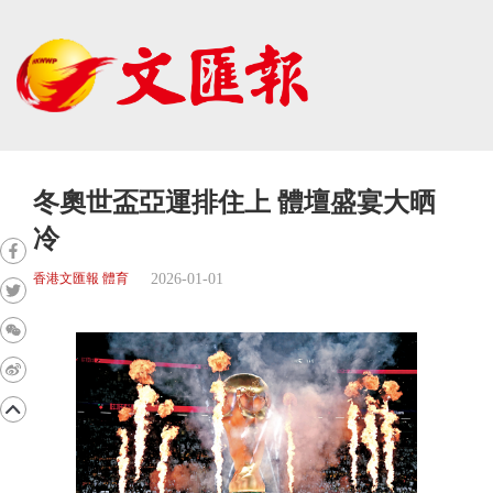
冬奧世盃亞運排住上 體壇盛宴大晒
冷
2026-01-01
香港文匯報 體育