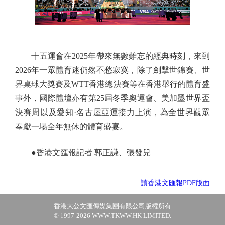
十五運會在2025年帶來無數難忘的經典時刻，來到
2026年一眾體育迷仍然不愁寂寞，除了劍擊世錦賽、世
界桌球大獎賽及WTT香港總決賽等在香港舉行的體育盛
事外，國際體壇亦有第25屆冬季奧運會、美加墨世界盃
決賽周以及愛知·名古屋亞運接力上演，為全世界觀眾
奉獻一場全年無休的體育盛宴。
●香港文匯報記者 郭正謙、張發兒
讀香港文匯報PDF版面
香港大公文匯傳媒集團有限公司版權所有
© 1997-2026 WWW.TKWW.HK LIMITED.