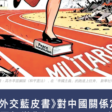
畫：高市早苗腳踩《和平憲法》，在「帝國主義」的跑道上狂奔。 新華社