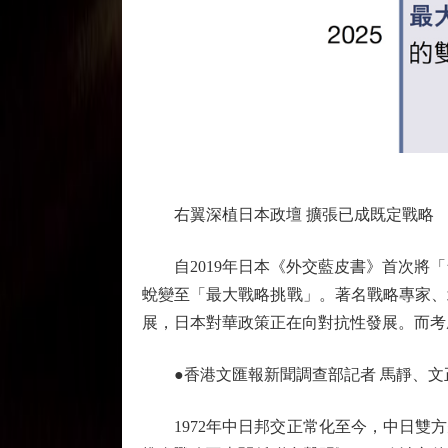
右翼深植日本政壇 擴張已成既定戰略
自2019年日本《外交藍皮書》首次將「
蛻變至「最大戰略挑戰」。著名戰略專家、
展，日本對華政策正在向對抗性發展。而考
●香港文匯報新聞調查部記者 馬靜、文
1972年中日邦交正常化至今，中日雙方