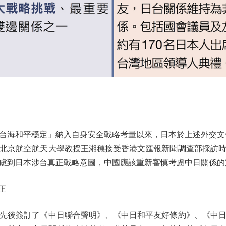
台海和平穩定」納入自身安全戰略考量以來，日本於上述外交文
北京航空航天大學教授王湘穗接受香港文匯報新聞調查部採訪
慮到日本涉台真正戰略意圖，中國應該重新審慎考慮中日關係的
正
先後簽訂了《中日聯合聲明》、《中日和平友好條約》、《中