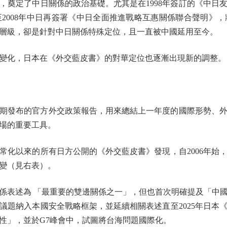
，奠定了中日關係的政治基礎。尤其是在1998年簽訂的《中日
2008年中日再簽署《中日全面推進戰略互惠關係聯合聲明》
層級，卻是針對中日關係特殊定位，且一直被中國延用至今。
化，日本在《外交藍皮書》的對華定位也逐漸出現新的調整。
發布的官方外交政策報告，用來總結上一年度的國際形勢、外
場的重要工具。
以來的所有日方公開的《外交藍皮書》發現，自2006年始
突變（見右表）。
係表述為 「最重要的雙邊關係之一」，但也首次明確提及「中
議題納入本國安全戰略框架，並延續相關表述直至2025年日本
性」，並於G7峰會中，試圖將台海問題國際化。