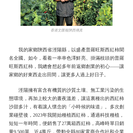
香港文匯報陝西傳真
我的家鄉陝西省涇陽縣，以盛產普羅旺斯西紅柿聞
名全國。如今，看着一串串色澤鮮亮、掛滿枝頭的普羅
旺斯西紅柿，我總會想起多年前返鄉創業的初心——讓
家鄉的好東西走出田間，讓更多人過上好日子。
涇陽擁有富含有機質的沙質土壤、無工業污染的生
態環境，再加上較大的晝夜溫差，讓這裏種出的西紅柿
沙甜多汁，有着讓人懷念的「小時候的味道」。多次創
業碰壁後，2023年我開始種植西紅柿，通過科技種植，
短短一年時間，便銷售了27萬箱西紅柿，高峰時單日銷
量9,500單、近4萬斤，帶動全縣80家電商合作社和企業