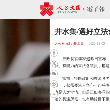
井水集/選好立法
大公報 A3：井水集
2025-12-03
行政長官李家超昨日宣布，第
負、有能力的立法會議員，也是
當前，特區政府和香港各界面
題」，都需要港人齊心一起答卷
也是人之常情。但是正如各界指
治的長遠所需，也有助於目下更