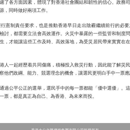
了各方面因素，體現了對香港社會團結和韌性的信心。政務司
源，同時做好兩項工作。
憲制責任要求，也是推動香港早日走出陰霾繼續前行的必要
檢討，都需要立法會高效運作。火災中暴露的一些監管和制度
生，才能讓這些工作及時、高效落地，為受災居民帶來實實在
人一起經歷着共同傷痛，積極投入救災行動，因此能了解災民
察他們政綱、能力、競選理念的機會，讓選民更明白手中一票應
過公平公正的選舉，選民手中的每一票都能「優中選優」。這
一票，都是真正為自己、為香港、為未來而投。