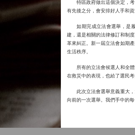
特區政府做出這個決定，考慮
有先後之分，會安排好人手和資
如期完成立法會選舉，是履行
建，還是相關的法律修訂和制度
革來糾正。新一屆立法會如期產
生活秩序。
所有的立法會候選人和全體港
在救災中的表現，也給了選民考
此次立法會選舉意義重大，通
向前的一次選舉。我們手中的每