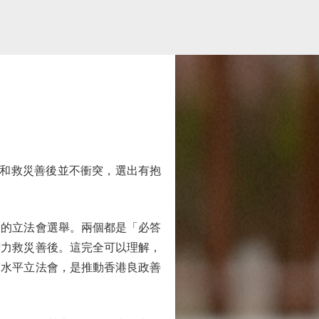
和救災善後並不衝突，選出有抱
的立法會選舉。兩個都是「必答
精力救災善後。這完全可以理解，
高水平立法會，是推動香港良政善