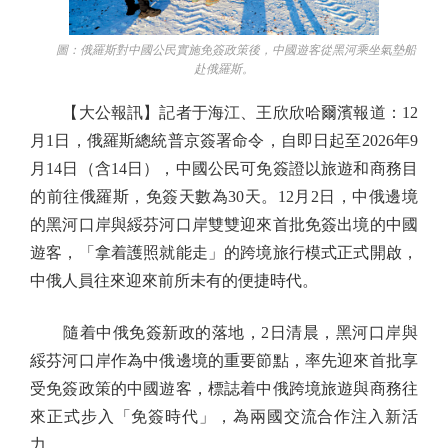
圖：俄羅斯對中國公民實施免簽政策後，中國遊客從黑河乘坐氣墊船
赴俄羅斯。
【大公報訊】記者于海江、王欣欣哈爾濱報道：12
月1日，俄羅斯總統普京簽署命令，自即日起至2026年9
月14日（含14日），中國公民可免簽證以旅遊和商務目
的前往俄羅斯，免簽天數為30天。12月2日，中俄邊境
的黑河口岸與綏芬河口岸雙雙迎來首批免簽出境的中國
遊客，「拿着護照就能走」的跨境旅行模式正式開啟，
中俄人員往來迎來前所未有的便捷時代。
隨着中俄免簽新政的落地，2日清晨，黑河口岸與
綏芬河口岸作為中俄邊境的重要節點，率先迎來首批享
受免簽政策的中國遊客，標誌着中俄跨境旅遊與商務往
來正式步入「免簽時代」，為兩國交流合作注入新活
力。