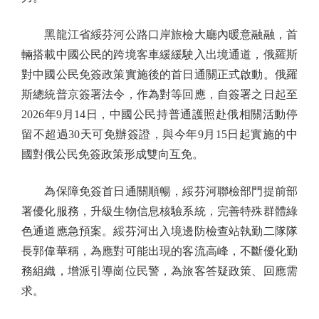
黑龍江省綏芬河公路口岸旅檢大廳內暖意融融，首
輛搭載中國公民的跨境客車緩緩駛入出境通道，俄羅斯
對中國公民免簽政策實施後的首日通關正式啟動。俄羅
斯總統普京簽署法令，作為對等回應，自簽署之日起至
2026年9月14日，中國公民持普通護照赴俄相關活動停
留不超過30天可免辦簽證，與今年9月15日起實施的中
國對俄公民免簽政策形成雙向互免。
為保障免簽首日通關順暢，綏芬河聯檢部門提前部
署優化服務，升級生物信息核驗系統，完善特殊群體綠
色通道應急預案。綏芬河出入境邊防檢查站執勤二隊隊
長郭偉華稱，為應對可能出現的客流高峰，不斷優化勤
務組織，增派引導崗位民警，為旅客答疑政策、回應需
求。