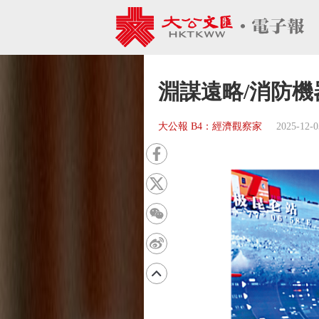
淵謀遠略/消防機
大公報 B4：經濟觀察家
2025-12-0