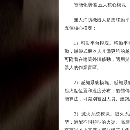
智能化裝備 五大核心模塊
無人消防機器人是集移動平台
五個核心模塊：
1）移動平台模塊。移動平台
動，履帶式機器人具備更強的越
可附着在建築外牆移動，適用於
器人的作業盲區。
2）感知系統模塊。感知系統
起火點位置和溫度分布；氣體傳
能算法，可識別被困人員、建築
3）滅火系統模塊。滅火系統
型，適配不同類型的火災。高層