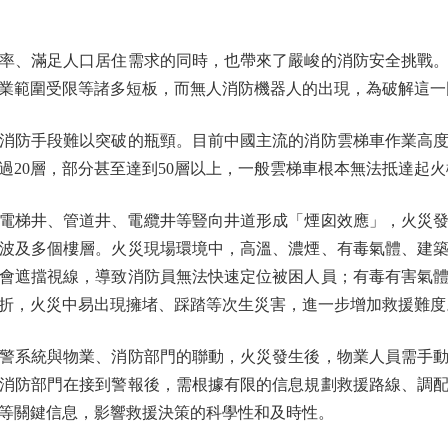
、滿足人口居住需求的同時，也帶來了嚴峻的消防安全挑戰。
業範圍受限等諸多短板，而無人消防機器人的出現，為破解這一
手段難以突破的瓶頸。目前中國主流的消防雲梯車作業高度多
過20層，部分甚至達到50層以上，一般雲梯車根本無法抵達起火
梯井、管道井、電纜井等豎向井道形成「煙囱效應」，火災發生
波及多個樓層。火災現場環境中，高溫、濃煙、有毒氣體、建
會遮擋視線，導致消防員無法快速定位被困人員；有毒有害氣
折，火災中易出現擁堵、踩踏等次生災害，進一步增加救援難度
系統與物業、消防部門的聯動，火災發生後，物業人員需手動
消防部門在接到警報後，需根據有限的信息規劃救援路線、調
等關鍵信息，影響救援決策的科學性和及時性。