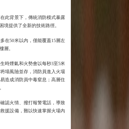
在此背景下，傳統消防模式暴露
困境提供了全新的技術路徑。
在50米以內，僅能覆蓋15層左
樓層。
時煙氣和火勢會以每秒3至5米
築坍塌風險並存，消防員進入火場
體易造成消防員中毒窒息；高層住
。
確認火情、撥打報警電話，導致
配救援設備，難以快速掌握火場內