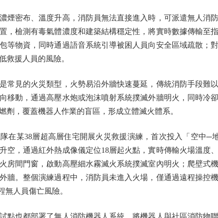
煙密布、溫度升高，消防員無法直接進入時，可派遣無人消防
置，檢測有毒氣體濃度和建築結構穩定性，將實時數據傳輸至
包等物資，同時通過語音系統引導被困人員向安全區域疏散；
低救援人員的風險。
常見的火災類型，火勢易沿外牆快速蔓延，傳統消防手段難以
向移動，通過高壓水炮或泡沫噴射系統撲滅外牆明火，同時冷
燃劑，覆蓋機器人作業的盲區，形成立體滅火體系。
隊在某38層超高層住宅開展火災救援演練，首次投入「空中─
升空，通過紅外熱成像儀定位18層起火點，實時傳輸火場溫度
起火房間門窗，啟動高壓細水霧滅火系統撲滅室內明火；爬壁式
外牆。整個演練過程中，消防員未進入火場，僅通過遠程操控
全程無人員傷亡風險。
點也都部署了無人消防機器人系統，將機器人與社區消防物聯