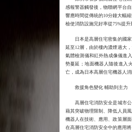
感報警器觸發後，物聯網平台自
響應時間從傳統的10分鐘大幅縮
檢使消防設施完好率從75%提升
日本是高層住宅密集的國家，對
延至12層，由於樓內濃煙過大
氣體檢測儀和紅外熱成像儀進入
勢蔓延；地面機器人隨後進入
亡，成為日本高層住宅機器人消
救援角色變化 輔助到主力
高層住宅消防安全是城市公共
藉其突破物理限制、降低人員風
機器人在技術、應用、政策層面
在高層住宅消防安全中的應用將