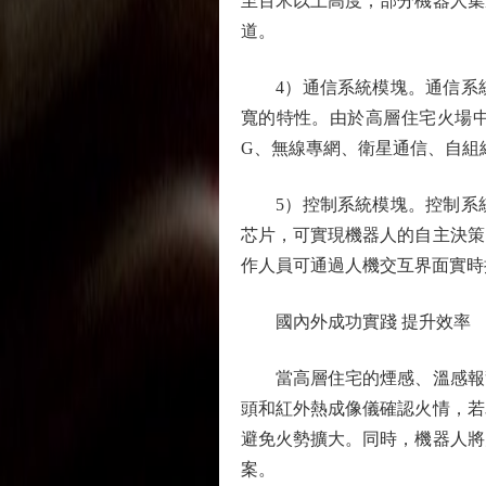
至百米以上高度；部分機器人集
道。
4）通信系統模塊。通信系統
寬的特性。由於高層住宅火場中
G、無線專網、衛星通信、自組
5）控制系統模塊。控制系統
芯片，可實現機器人的自主決策
作人員可通過人機交互界面實時
國內外成功實踐 提升效率
當高層住宅的煙感、溫感報警
頭和紅外熱成像儀確認火情，若
避免火勢擴大。同時，機器人將
案。