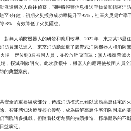
動派遣機器人前往偵察，同時將報警信息推送至物業和轄區消
短至3分鐘，初期火災撲救成功率提升至95%，社區火災傷亡率
到98%，有效降低了火災隱患。
無人消防機器人的研發和應用較早。2022年，東京某25層住
，消防員無法進入。東京消防廳派遣了履帶式消防機器人和消防
火場，定位到3名被困人員，並投放呼吸面罩；無人機攜帶滅
火場，撲滅剩餘明火。此次救援中，機器人的應用使被困人員全
防的典型案例。
安全的重要組成部分，傳統消防模式已難以適應高層住宅的火
險、智能感知決策等核心優勢，成為破解高層住宅消防困境的
仍面臨諸多挑戰，但隨着技術創新的持續推進、標準體系的不
日益廣泛。