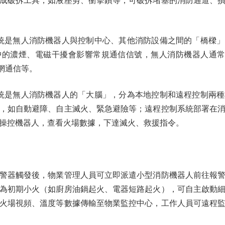
成破拆工具，如液壓剪、衝擊鑽等，可破拆堵塞的消防通道、
是無人消防機器人與控制中心、其他消防設備之間的「橋樑」
的濃煙、電磁干擾會影響常規通信信號，無人消防機器人通常
網通信等。
是無人消防機器人的「大腦」，分為本地控制和遠程控制兩種
，如自動避障、自主滅火、緊急避險等；遠程控制系統部署在
操控機器人，查看火場數據，下達滅火、救援指令。
器觸發後，物業管理人員可立即派遣小型消防機器人前往報警
為初期小火（如廚房油鍋起火、電器短路起火），可自主啟動
火場視頻、溫度等數據傳輸至物業監控中心，工作人員可遠程