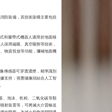
消防裝備，其技術架構主要包括
式和履帶式機器人適用於地面移
器人採用磁吸、真空吸附等技術，
火、物資投放等功能，彌補地面機
像傳感器可穿透濃煙，精準識別
數據支持；視覺攝像頭結合人工智
。
基、泡沫、乾粉、二氧化碳等類
粉噴射裝置等，可將滅火介質輸送