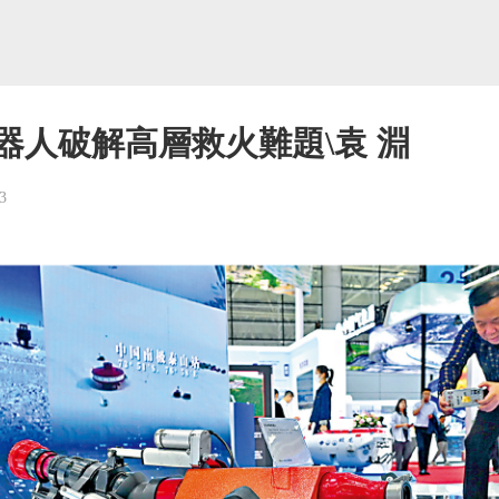
器人破解高層救火難題\袁 淵
3