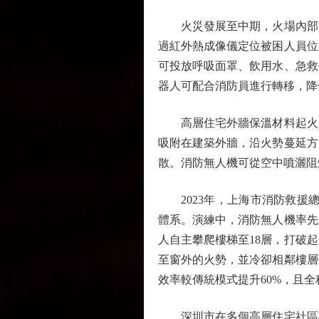
火災發展至中期，火場內部濃
過紅外熱成像儀定位被困人員位
可投放呼吸面罩、飲用水、急救
器人可配合消防員進行轉移，降
高層住宅外牆保溫材料起火是
吸附在建築外牆，沿火勢蔓延方
散。消防無人機可從空中噴灑阻
2023年，上海市消防救援總
體系。演練中，消防無人機率先
人自主攀爬樓梯至18層，打破
至窗外的火勢，並冷卻相鄰樓層
效率較傳統模式提升60%，且
深圳市在多個高層住宅社區試