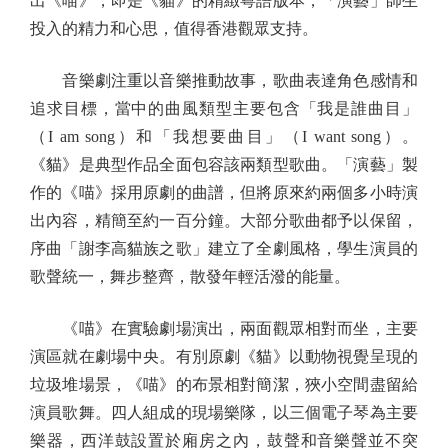
出《喵》，即是《貓》的精緻粵語版本，「演藝」師生
投入的精力和心思，值得香港觀眾支持。
音樂劇注重以音樂推動故事，歌曲表達角色感情和
追求目標，當中的曲風類型主要包含「我是誰曲目」
（I am song）和「我想要曲目」（I want song）。
《貓》是典型作品全面包容該兩類型歌曲。「演藝」製
作的《喵》採用原劇的曲譜，但將原來約兩個多小時演
出內容，精簡至約一百分鐘。大部分歌曲都予以保留，
序曲「謝李高貓族之歌」建立了全劇風格，學生演員的
歌聲統一，舞步整齊，散發年輕活潑的能量。
《喵》在實驗劇場演出，兩面觀眾相對而坐，主要
演區就在劇場中央。有別原劇《貓》以動物視覺呈現的
垃圾堆場景，《喵》的布景相對簡潔，狹小空間盡留給
演員歌舞。四人組成的現場樂隊，以三個電子琴為主要
樂器，西洋鼓設置於廂房之內，鼓聲和音樂聲並不突