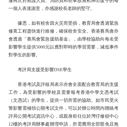
蓮再次對救護人員、消防員和在事故無私伸出援手的每
一個人表達謝意，亦感謝校長老師的堅守。
據悉，如有校舍因火災而受損，教育局會透過緊急
修葺工程盡快進行維修，確保校舍安全。香港賽馬會亦
會透過「賽馬會緊急援助基金」，由學校協助向每名受
影響學生提供5000元以應對即時的學習需要，減低事件
對學生的影響。
考評局支援受影響DSE學生
香港考試及評核局表示亦會全面配合教育局的支援
工作，為受影響的學校及需要報考香港中學文憑考試
（文憑試）的學生，提供一切所需的協助。如市民受火
警影響需補領公開考試文件，可以於辦公時間內聯絡考
評局公開考試資訊中心，或親身前往位於灣仔修頓中心
12樓的考評局辦事處辦理申請，所需費用全部豁免且無