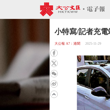
小特寫/記者充電
大公報 A7：港聞
2025-11-29