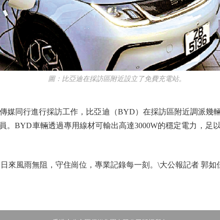
圖：比亞迪在採訪區附近設立了免費充電站。
同行進行採訪工作，比亞迪（BYD）在採訪區附近調派幾輛
員。BYD車輛透過專用線材可輸出高達3000W的穩定電力，足
來風雨無阻，守住崗位，專業記錄每一刻。\大公報記者 郭如