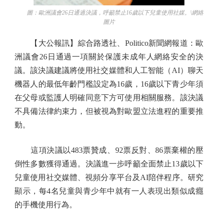
圖：歐洲議會26日通過決議，呼籲禁止16歲以下兒童使用社媒。\網絡
圖片
【大公報訊】綜合路透社、Politico新聞網報道：歐
洲議會26日通過一項關於保護未成年人網絡安全的決
議。該決議建議將使用社交媒體和人工智能（AI）聊天
機器人的最低年齡門檻設定為16歲，16歲以下青少年須
在父母或監護人明確同意下方可使用相關服務。該決議
不具備法律約束力，但被視為對歐盟立法進程的重要推
動。
這項決議以483票贊成、92票反對、86票棄權的壓
倒性多數獲得通過。決議進一步呼籲全面禁止13歲以下
兒童使用社交媒體、視頻分享平台及AI陪伴程序。研究
顯示，每4名兒童與青少年中就有一人表現出類似成癮
的手機使用行為。