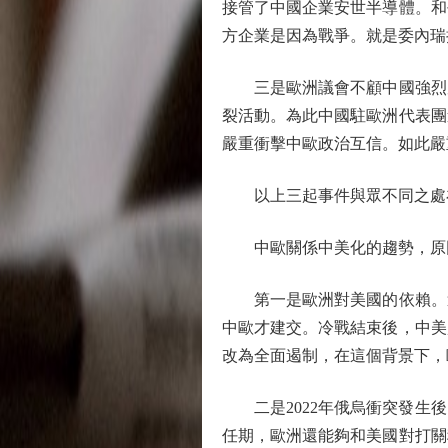
接管了中國企業安世半導體。和
方企業是因為戰爭。就是委內瑞
三是歐洲議會不顧中國強烈反
裂活動。為此中國駐歐洲代表團
嚴重衝擊中歐政治互信。如此嚴
以上三起事件與眾不同之處在
中歐關係中美化的趨勢，原
第一是歐洲對美國的依賴。這
中歐才建交。冷戰結束後，中美
改為全面遏制，在這個背景下，
二是2022年俄烏衝突發生後
任期，歐洲還能夠和美國對打關