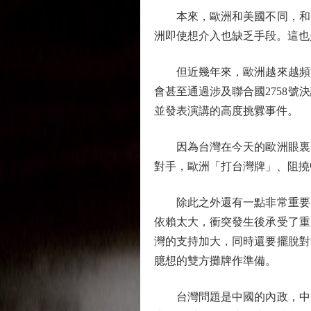
本來，歐洲和美國不同，和台
洲即使想介入也缺乏手段。這也
但近幾年來，歐洲越來越頻繁的
會甚至通過涉及聯合國2758
並發表演講的高度挑釁事件。
因為台灣在今天的歐洲眼裏，
對手，歐洲「打台灣牌」、阻撓
除此之外還有一點非常重要，
依賴太大，衝突發生後承受了重
灣的支持加大，同時還要擺脫對
臆想的雙方攤牌作準備。
台灣問題是中國的內政，中國