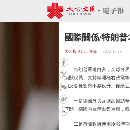
國際關係/特朗普
大公報 A15：評論
2025-11-29
特朗普重返白宮，全球各界特
動關稅戰、支持歐洲極右政黨等
相反各種衝突不減反升。僅最近
一是德國外長瓦德富爾訪華之行
有關：德國向台灣出售軍艦，嚴
二是荷蘭政府使用冷戰時期的法