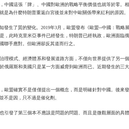
，中國這張「牌」、中國對歐洲的戰略平衡價值也就等於零。
就是為什麼特朗普重返白宮後並未對中歐關係帶來紅利的原因。
生了質的變化。2019年3月，歐盟發布《歐盟─中國：戰略
是，此時克里米亞事件已經發生，特朗普已經執政，歐洲面臨
國聯手應對。但歐洲卻反其道而行之。
理模式、經濟體系和發展道路方面，不僅向世界提供了另一個
於俄羅斯和美國只是某一方面威脅到歐洲而已。近期發生的三
歐盟確實不是僅僅提出一個概念，而是明確針對中國。後來發
並不是因，只不過是催化劑。
引發了第三個本不應該是問題的問題、而且是微觀層面的具體