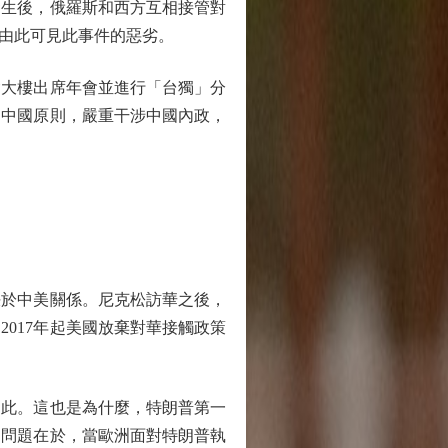
發生後，俄羅斯和西方互相接管對
由此可見此事件的惡劣。
大樓出席年會並進行「台獨」分
個中國原則，嚴重干涉中國內政，
於中美關係。尼克松訪華之後，
017年起美國放棄對華接觸政策
如此。這也是為什麼，特朗普第一
。問題在於，當歐洲面對特朗普執