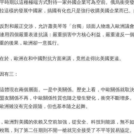
平時期以這種極端方式對待一家外國企業可為空前。俄烏衝突
拉這樣的發展中國家，搞國有化也只是強行收購美國企業而已。
對和嚴正交涉，允許蕭美琴等「台獨」頭面人物進入歐洲議會
連用四個嚴重表達抗議：嚴重損害中方核心利益，嚴重違反一
重的後果，歐洲卻一意孤行。
於，歐洲在和中國對抗方面來講，竟然走得比美國更遠。
因有三：
體現在兩個層面。一是中美關係。歷史上看，中歐關係就取決
盟友關係不再，中歐關係性質也隨之發生變化，衝突不斷增多。2
歐洲雖沒有完全跟隨，但也基本隨之起舞。
，歐洲對美國的依賴又空前加強，從安全、科技到能源，無不
稅戰，到了第二任期則不開一槍就完全接受了不平等貿易協定