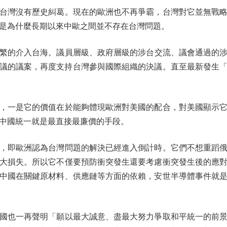
灣沒有歷史糾葛。現在的歐洲也不再爭霸，台灣對它並無戰略
是為什麼長期以來中歐之間並不存在台灣問題。
介入台海。議員層級、政府層級的涉台交流、議會通過的涉台
號決議的議案，再度支持台灣參與國際組織的決議。直至最新發生
一是它的價值在於能夠體現歐洲對美國的配合，對美國顯示它
中國統一就是最直接最廉價的手段。
即歐洲認為台灣問題的解決已經進入倒計時。它們不想重蹈俄
大損失。所以它不僅要預防衝突發生還要考慮衝突發生後的應
中國在關鍵原材料、供應鏈等方面的依賴，安世半導體事件就
也一再聲明「願以最大誠意、盡最大努力爭取和平統一的前景