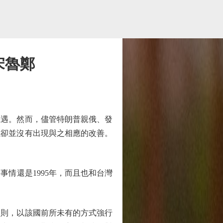
宋魯鄭
遇。然而，儘管特朗普親俄、發
係卻並沒有出現與之相應的改善。
情還是1995年，而且也和台灣
規則，以該國前所未有的方式強行