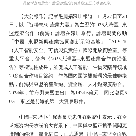
為全球首個聚焦AI倫理治理的跨境實驗室正式落地前海。
【大公報訊】記者毛麗娟深圳報道：11月27日至28
日，以「智聯未來·產業共贏」為主題的2025大灣區─東
盟經濟合作（前海）論壇在深圳舉行。論壇期間啟動
「中國─東盟新興產業協同創新示範基地」「AI STR
（人工智能安全、可信與負責任）國際開放實驗室」等
重大平台，發布《2025大灣區─東盟產業合作前沿報
告》等標誌性成果，並促成人工智能、生物製藥等領域
20多個合作項目簽約。作為國內國際雙循環的最佳聯接
點，前海與東盟的產業鏈、資金鏈、人才鏈深度融合。
2024年，前海與東盟進出口為1434.6億元、同比增長5
0%，東盟是前海的第一大貿易夥伴。
中國─東盟中心秘書長史忠俊在致辭中表示，在全
球經濟增長放緩的大背景下，中國與東盟正攜手開闢更
廣闊的經濟一體化窗口，正式通過《中國─東盟全面戰