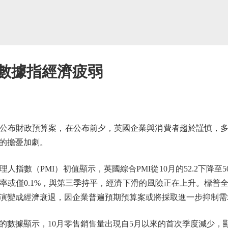
 數據指經濟疲弱
公布財政預算案，在公布前夕，英國企業與消費者趨於謹慎，
的擔憂加劇。
數（PMI）初值顯示，英國綜合PMI從10月的52.2下降至5
率或僅0.1%，與第三季持平，經濟下滑的風險正在上升。標普
演變成經濟衰退，因企業普遍預期預算案或將採取進一步抑制需
據顯示，10月零售銷售量出現自5月以來的首次季度減少，