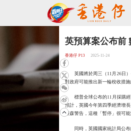
英預算案公布前
香港仔 P13
2025-11-24
英國將於周三（11月26日）
對政府可能推出新一輪稅收措施
標普全球公布的11月採購經理人指
預計，英國今年第四季經濟增長
廉森警告，這種「暫停」很可能
同時，英國國家統計局公布的數