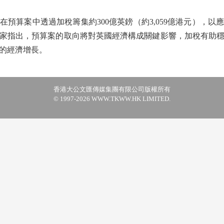
算案中透過加稅籌集約300億英鎊（約3,059億港元），以
家指出，預算案的取向將對英國經濟構成關鍵影響，加稅有助
的經濟增長。
香港大公文匯傳媒集團有限公司版權所有
© 1997-2026 WWW.TKWW.HK LIMITED.