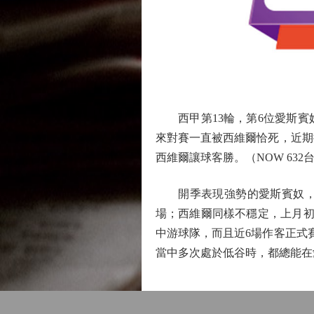
西甲第13輪，第6位愛斯賓奴
來對賽一直被西維爾恰死，近期
西維爾讓球客勝。（NOW 632台
開季表現強勢的愛斯賓奴，踏
場；西維爾同樣不穩定，上月初
中游球隊，而且近6場作客正式賽
當中多次處於低谷時，都總能在