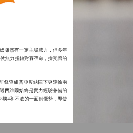
賓奴雖然有一定主場威力，但多年
今仗無力扭轉對賽宿命，撐受讓的
前鋒查維普亞度缺陣下更連輸兩
不過西維爾始終是實力經驗兼備的
得8勝4和不敗的一面倒優勢，即使