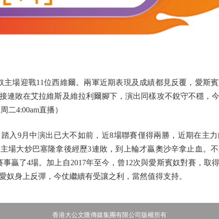
主場迎戰11位西維爾。兩軍近期表現及成績都見反覆，愛斯
接連敗在艾拉維斯及維拉利爾腳下，演出同樣攻不銳守不穩，
周二4:00am直播）
入9月中演出已大不如前，近8場聯賽僅得兩勝，近期在主力
主場大炒巴塞隆拿後經歷3連敗，到上輪才贏奧沙辛拿止血。
事贏了4場。加上自2017年至今，曾12次與愛斯賓奴對賽，取
愛奴身上反彈，今仗繼續有受讓之利，當然值得支持。
香港大公文匯傳媒集團有限公司版權所有