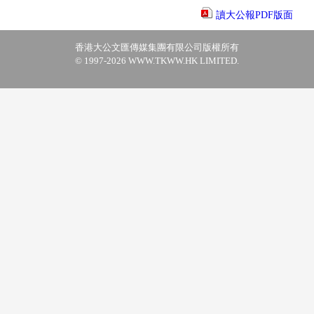
讀大公報PDF版面
香港大公文匯傳媒集團有限公司版權所有
© 1997-2026 WWW.TKWW.HK LIMITED.