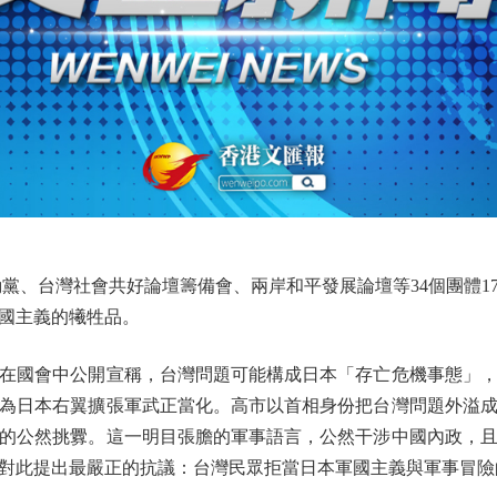
、台灣社會共好論壇籌備會、兩岸和平發展論壇等34個團體1
國主義的犧牲品。
國會中公開宣稱，台灣問題可能構成日本「存亡危機事態」，
為日本右翼擴張軍武正當化。高市以首相身份把台灣問題外溢
的公然挑釁。這一明目張膽的軍事語言，公然干涉中國內政，
對此提出最嚴正的抗議：台灣民眾拒當日本軍國主義與軍事冒險