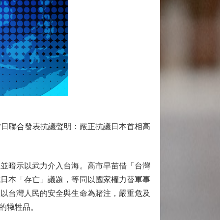
7日聯合發表抗議聲明：嚴正抗議日本首相高
並暗示以武力介入台海。高市早苗借「台灣
成日本「存亡」議題，等同以國家權力替軍事
且以台灣人民的安全與生命為賭注，嚴重危及
的犧牲品。