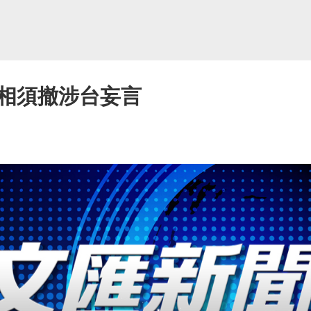
日相須撤涉台妄言