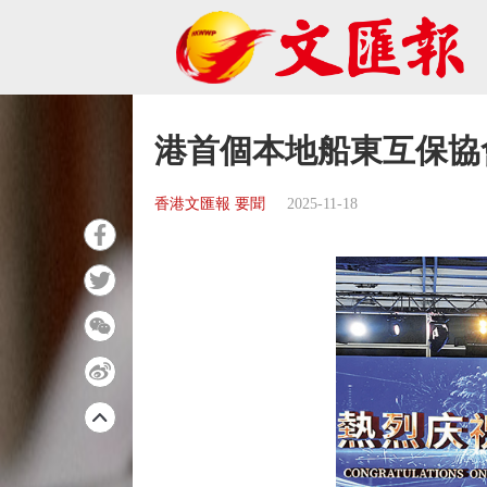
港首個本地船東互保協
香港文匯報 要聞
2025-11-18