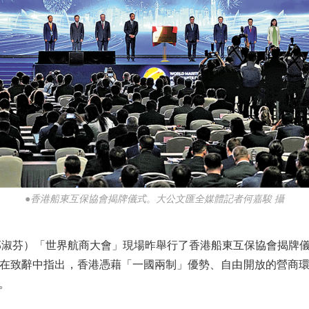
●香港船東互保協會揭牌儀式。大公文匯全媒體記者何嘉駿 攝
淑芬）「世界航商大會」現場昨舉行了香港船東互保協會揭牌儀
在致辭中指出，香港憑藉「一國兩制」優勢、自由開放的營商
。