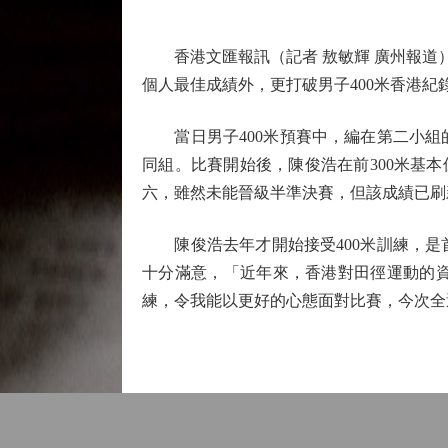
香港文匯報訊（記者 敖敏輝 廣州報道）昨
個人最佳成績外，更打破男子400米香港紀
當日男子400米預賽中，編在第二小組的
同組。比賽開始後，陳俊浩在前300米基本
六，雖然未能晉級半準決賽，但該成績已刷新
陳俊浩去年才開始接受400米訓練，是首
十分滿意，「近年來，香港對田徑運動的
練，令我能以更好的心態面對比賽，今次全