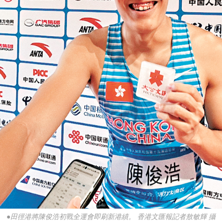
●田徑港將陳俊浩初戰全運會即刷新港績。 香港文匯報記者敖敏輝 攝