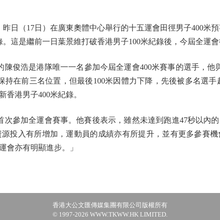
日（17日）在廣東奧體中心舉行的十五運會田徑男子400米預賽中
錄。這是繼前一日葉景維打破香港男子100米紀錄後，今屆全運
陳俊浩是港隊唯一一名參加今屆全運會400米賽事的選手，他與
保持在前三名位置，但最後100米因體力下降，先後被多名選手超
香港男子400米紀錄。
次參加全運會賽事。他賽後表示，雖然未達到跑進47秒以內
資源投入有所增加，運動員的成績亦有所提升，並有更多參賽機
運會亦有明顯進步。」
香港大公文匯傳媒集團有限公司版權所有
© 1997-2026 WWW.TKWW.HK LIMITED.