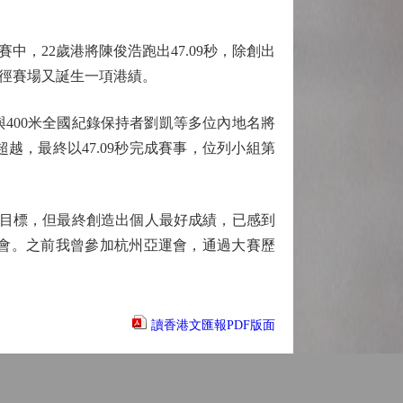
，22歲港將陳俊浩跑出47.09秒，除創出
會徑賽場又誕生一項港績。
400米全國紀錄保持者劉凱等多位內地名將
越，最終以47.09秒完成賽事，位列小組第
的目標，但最終創造出個人最好成績，已感到
會。之前我曾參加杭州亞運會，通過大賽歷
讀香港文匯報PDF版面