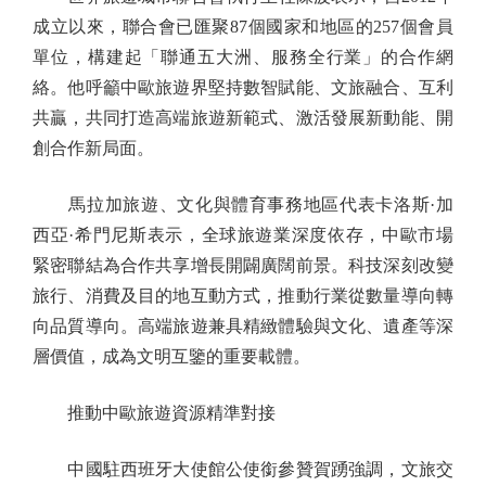
成立以來，聯合會已匯聚87個國家和地區的257個會員
單位，構建起「聯通五大洲、服務全行業」的合作網
絡。他呼籲中歐旅遊界堅持數智賦能、文旅融合、互利
共贏，共同打造高端旅遊新範式、激活發展新動能、開
創合作新局面。
馬拉加旅遊、文化與體育事務地區代表卡洛斯·加
西亞·希門尼斯表示，全球旅遊業深度依存，中歐市場
緊密聯結為合作共享增長開闢廣闊前景。科技深刻改變
旅行、消費及目的地互動方式，推動行業從數量導向轉
向品質導向。高端旅遊兼具精緻體驗與文化、遺產等深
層價值，成為文明互鑒的重要載體。
推動中歐旅遊資源精準對接
中國駐西班牙大使館公使銜參贊賀踴強調，文旅交