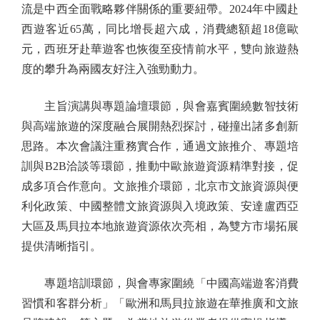
流是中西全面戰略夥伴關係的重要紐帶。2024年中國赴
西遊客近65萬，同比增長超六成，消費總額超18億歐
元，西班牙赴華遊客也恢復至疫情前水平，雙向旅遊熱
度的攀升為兩國友好注入強勁動力。
主旨演講與專題論壇環節，與會嘉賓圍繞數智技術
與高端旅遊的深度融合展開熱烈探討，碰撞出諸多創新
思路。本次會議注重務實合作，通過文旅推介、專題培
訓與B2B洽談等環節，推動中歐旅遊資源精準對接，促
成多項合作意向。文旅推介環節，北京市文旅資源與便
利化政策、中國整體文旅資源與入境政策、安達盧西亞
大區及馬貝拉本地旅遊資源依次亮相，為雙方市場拓展
提供清晰指引。
專題培訓環節，與會專家圍繞「中國高端遊客消費
習慣和客群分析」「歐洲和馬貝拉旅遊在華推廣和文旅