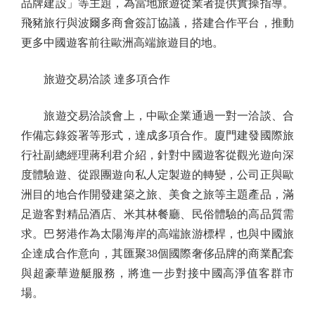
品牌建設」等主題，為當地旅遊從業者提供實操指導。
飛豬旅行與波爾多商會簽訂協議，搭建合作平台，推動
更多中國遊客前往歐洲高端旅遊目的地。
旅遊交易洽談 達多項合作
旅遊交易洽談會上，中歐企業通過一對一洽談、合
作備忘錄簽署等形式，達成多項合作。廈門建發國際旅
行社副總經理蔣利君介紹，針對中國遊客從觀光遊向深
度體驗遊、從跟團遊向私人定製遊的轉變，公司正與歐
洲目的地合作開發建築之旅、美食之旅等主題產品，滿
足遊客對精品酒店、米其林餐廳、民俗體驗的高品質需
求。巴努港作為太陽海岸的高端旅游標桿，也與中國旅
企達成合作意向，其匯聚38個國際奢侈品牌的商業配套
與超豪華遊艇服務，將進一步對接中國高淨值客群市
場。