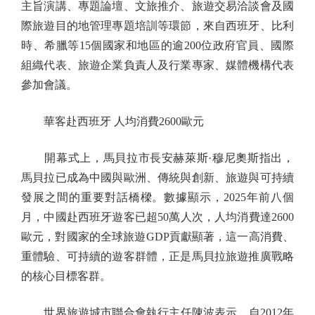
主旨演講、專題論壇、文旅推介、旅遊交易洽談會及國
際旅遊目的地管理專題培訓等環節，來自西班牙、比利
時、希臘等15個國家和地區的逾200位政府官員、國際
組織代表、旅遊企業負責人及行業專家、媒體機構代表
參加會議。
華客赴西班牙 人均消費2600歐元
開幕式上，馬貝拉市長安赫萊斯·穆尼奧斯指出，
馬貝拉已成為中國與歐洲、傳統與創新、旅遊與可持續
發展之間的重要對話橋樑。數據顯示，2025年前八個
月，中國赴西班牙遊客已超50萬人次，人均消費達2600
歐元，對國家的全球旅遊GDP貢獻顯著，這一高消費、
重體驗、可持續的遊客群體，正是馬貝拉旅遊推廣戰略
的核心目標客群。
世界旅遊城市聯合會執行主任陳波表示，自2012年