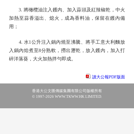
3. 將橄欖油注入鑊內、加入蒜頭及紅辣椒乾，中火
加熱至蒜香溢出、熄火，成為香料油，保留在鑊內備
用；
4. 水1公升注入鍋內燒至沸騰、將手工意大利麵放
入鍋內烚煮至8分熟軟，撈出瀝乾，放入鑊內，加入打
碎洋落葵，大火加熱拌勻即成。
讀大公報PDF版面
香港大公文匯傳媒集團有限公司版權所有
© 1997-2026 WWW.TKWW.HK LIMITED.