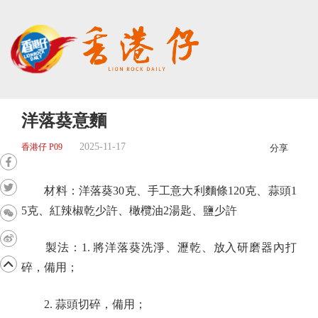
洋落葵意麵
2025-11-17
香港仔 P09
分享
材料：洋落葵30克、手工意大利麵條120克、蒜頭1
5克、紅辣椒乾少許、橄欖油2湯匙、鹽少許
製法：1. 將洋落葵洗淨、瀝乾、放入研磨器內打
碎，備用；
2. 蒜頭切碎，備用；