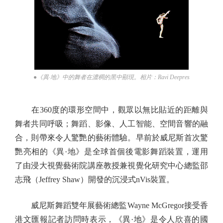
●《異·地》中的舞者在濃稠的黑中顯現。相片：Ravi Deepres
在360度的環形空間中，觀眾以無比貼近的距離與
舞者共同呼吸；舞蹈、影像、人工智能、空間音響的融
合，則帶來令人驚艷的藝術體驗。早前於威尼斯首次驚
艷亮相的《異·地》是全球首個後電影舞蹈裝置，運用
了由浸大視覺藝術院講座教授兼視覺化研究中心總監邵
志飛（Jeffrey Shaw）開發的沉浸式nVis裝置。
威尼斯舞蹈雙年展藝術總監Wayne McGregor接受香
港文匯報記者訪問時表示，《異·地》是令人欣喜的國