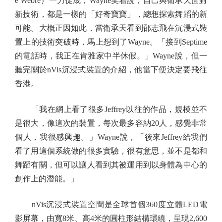
e Webre）一力促成，Wayne笑着說，自己與衛承天面對
新技術，都是一樣的「好奇寶寶」，總想探索舞蹈的新
可能。大概正因如此，當衛承天看到邵志飛在沉浸式裝
置上的技術突破時，馬上想到了Wayne。「接到Septime
的電話時，我正在肯雅家中半休假。」Wayne說，但一
聽完關於nVis沉浸式裝置的介紹，他當下便決定要飛往
香港。
「我在網上看了很多Jeffrey以往的作品，規模並不
是很大，像這次的裝置，每次最多容納20人，感覺非常
個人，我很感興趣。」Wayne說，「後來Jeffrey給我們
看了用這個系統做的很多實驗，很有意思，並不是都和
舞蹈有關，但可以讓人看到其被運用到以身體為中心的
創作上的潛能。」
nVis沉浸式裝置空間是全球首個360度立體LED電
影屏幕，由寬8米、高4米的圓柱形結構環繞，呈現2,600