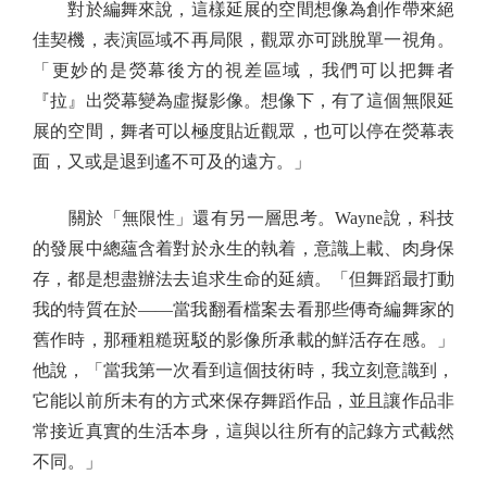
對於編舞來說，這樣延展的空間想像為創作帶來絕
佳契機，表演區域不再局限，觀眾亦可跳脫單一視角。
「更妙的是熒幕後方的視差區域，我們可以把舞者
『拉』出熒幕變為虛擬影像。想像下，有了這個無限延
展的空間，舞者可以極度貼近觀眾，也可以停在熒幕表
面，又或是退到遙不可及的遠方。」
關於「無限性」還有另一層思考。Wayne說，科技
的發展中總蘊含着對於永生的執着，意識上載、肉身保
存，都是想盡辦法去追求生命的延續。「但舞蹈最打動
我的特質在於——當我翻看檔案去看那些傳奇編舞家的
舊作時，那種粗糙斑駁的影像所承載的鮮活存在感。」
他說，「當我第一次看到這個技術時，我立刻意識到，
它能以前所未有的方式來保存舞蹈作品，並且讓作品非
常接近真實的生活本身，這與以往所有的記錄方式截然
不同。」