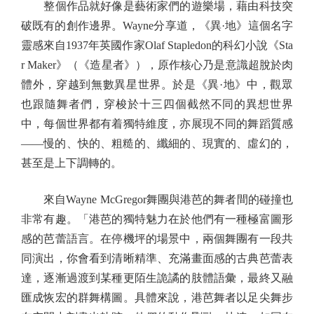
整個作品就好像是藝術家們的遊樂場，藉由科技突
破既有的創作邊界。Wayne分享道，《異·地》這個名字
靈感來自1937年英國作家Olaf Stapledon的科幻小說《Sta
r Maker》（《造星者》），原作核心乃是意識超脫於肉
體外，穿越到無數異星世界。於是《異·地》中，觀眾
也跟隨舞者們，穿梭於十三四個截然不同的異想世界
中，每個世界都有着獨特維度，亦展現不同的舞蹈質感
——慢的、快的、粗糙的、纖細的、現實的、虛幻的，
甚至是上下調轉的。
來自Wayne McGregor舞團與港芭的舞者間的碰撞也
非常有趣。「港芭的獨特魅力在於他們有一種極富圖形
感的芭蕾語言。在停機坪的場景中，兩個舞團有一段共
同演出，你會看到清晰精準、充滿畫面感的古典芭蕾表
達，逐漸過渡到某種更陌生詭譎的肢體語彙，最終又融
匯成恢宏的群舞構圖。具體來說，港芭舞者以足尖舞步