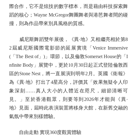
際合作，它不是炫技的數字標本，而是藉由科技探索舞
蹈的核心；Wayne McGregor舞團舞者與港芭舞者間的碰
撞，則為作品帶來別具風格的質感。
威尼斯舞蹈雙年展後，《異·地》又相繼亮相於第8
2屆威尼斯國際電影節的延展實境「Venice Immersive
(「The Best of」)」環節，以及倫敦Somerset House的「I
nfinite Body」展覽中，更於10月30日起正式登陸倫敦西
區的Stone Nest，將一直展演到明年2月。英國《衛報》
為《異·地》打出了4星高分，評價其「效果無疑令人印
象深刻……真人大小的人體近在咫尺，細節清晰可
見。」至於香港觀眾，則要等到2026年才能與《異·
地》見面，屆時此表演裝置將移身大館，在新舊交融的
氣氛中帶來別樣體驗。
自由走動 實現360度觀賞體驗