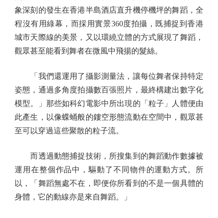
象深刻的發生在香港半島酒店直升機停機坪的舞蹈，全
程沒有用綠幕，而採用實景360度拍攝，既捕捉到香港
城市天際線的美景，又以環繞立體的方式展現了舞蹈，
觀眾甚至能看到舞者在微風中飛揚的髮絲。
「我們還運用了攝影測量法，讓每位舞者保持特定
姿態，通過多角度拍攝數百張照片，最終構建出數字化
模型。」那些如科幻電影中所出現的「粒子」人體便由
此產生，以像蝶蛹般的鏤空形態流動在空間中，觀眾甚
至可以穿過這些聚散的粒子流。
而透過動態捕捉技術，所搜集到的舞蹈動作數據被
運用在整個作品中，驅動了不同物件的運動方式。所
以，「舞蹈無處不在，即便你所看到的不是一個具體的
身體，它的動線亦是來自舞蹈。」