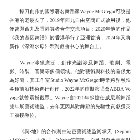
操刀創作的國際著名舞蹈家Wayne McGregor可說是
香港的老朋友了，2019年西九自由空間正式啟用後，他
便曾與西九及香港舞者合作交流項目；2020年他的作品
《我的基因舞譜》於香港舉行了亞洲首演，2024年又將
新作《深淵水母》帶到戲曲中心的舞台上。
Wayne涉獵廣泛，創作光譜涉及舞蹈、歌劇、電
影、時裝、音樂等多個領域。他對藝術與科技的關係尤
為好奇，其工作室Studio Wayne McGregor時常跨界融匯
各種前沿技術進行創作，2022年的虛擬演唱會ABBA Vo
yage就曾震撼觀眾。Wayne自2021年起擔任威尼斯舞蹈
雙年展藝術總監，去年更因其對舞蹈的先驅性貢獻獲英
王頒授爵位。
《異·地》的合作則由港芭藝術總監衛承天（Septim