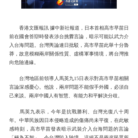
香港文匯報訊 據中新社報道，日本首相高市早苗日
前在國會答辯時發表涉台挑釁言論，暗示可能以武力介
入台海問題。台灣輿論連日批駁，高市早苗此舉十分魯
莽，故意模糊兩岸關係性質、虛構軍事情境，將台灣推
向危險邊緣。
台灣地區前領導人馬英九15日表示對高市早苗相關
言論深感憂心。他說，兩岸問題不能假手外國，必須自
己來談。兩岸中國人有智慧、有能力和平解決分歧。
馬英九表示，今年是抗戰勝利、台灣光復八十周
年。中華民族因日本侵略造成的傷痛尚未平復，在此敏
感時刻，高市早苗發表暗示武裝介入台海問題的言論
「極為不智」，令台灣陷入險境，這絕不是兩岸民眾所