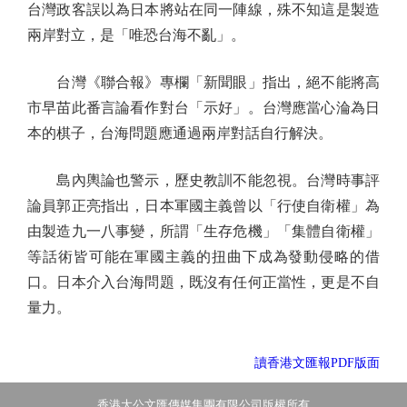
台灣政客誤以為日本將站在同一陣線，殊不知這是製造
兩岸對立，是「唯恐台海不亂」。
台灣《聯合報》專欄「新聞眼」指出，絕不能將高
市早苗此番言論看作對台「示好」。台灣應當心淪為日
本的棋子，台海問題應通過兩岸對話自行解決。
島內輿論也警示，歷史教訓不能忽視。台灣時事評
論員郭正亮指出，日本軍國主義曾以「行使自衛權」為
由製造九一八事變，所謂「生存危機」「集體自衛權」
等話術皆可能在軍國主義的扭曲下成為發動侵略的借
口。日本介入台海問題，既沒有任何正當性，更是不自
量力。
讀香港文匯報PDF版面
香港大公文匯傳媒集團有限公司版權所有