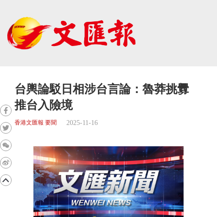
台輿論駁日相涉台言論：魯莽挑釁
推台入險境
2025-11-16
香港文匯報 要聞