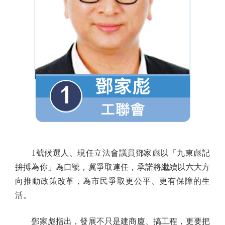
1號候選人、現任立法會議員鄧家彪以「九東彪記
拚搏為你」為口號，冀爭取連任，承諾將繼續以六大方
向推動政策改革，為市民爭取更公平、更有保障的生
活。
鄧家彪指出，發展不只是建商廈、搞工程，更要把