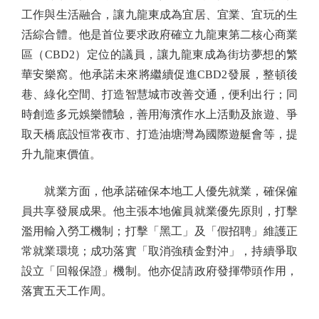
工作與生活融合，讓九龍東成為宜居、宜業、宜玩的生
活綜合體。他是首位要求政府確立九龍東第二核心商業
區（CBD2）定位的議員，讓九龍東成為街坊夢想的繁
華安樂窩。他承諾未來將繼續促進CBD2發展，整頓後
巷、綠化空間、打造智慧城市改善交通，便利出行；同
時創造多元娛樂體驗，善用海濱作水上活動及旅遊、爭
取天橋底設恒常夜市、打造油塘灣為國際遊艇會等，提
升九龍東價值。
就業方面，他承諾確保本地工人優先就業，確保僱
員共享發展成果。他主張本地僱員就業優先原則，打擊
濫用輸入勞工機制；打擊「黑工」及「假招聘」維護正
常就業環境；成功落實「取消強積金對沖」，持續爭取
設立「回報保證」機制。他亦促請政府發揮帶頭作用，
落實五天工作周。