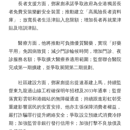
長者支援方面，鄧家彪承諾爭取政府為全港獨居長
者免費安裝樂齡安全裝置；推動建立「高風險長者資料
庫」；放寬長者生活津貼入息限額；增加長者再就業津
貼及培訓津貼。
醫療方面，他將推動可負擔優質醫藥，實現「好藥
平用」免因病致貧；減少門診輪候時間，增加門診、夜
診服務名額；爭取擴大醫療券適用範圍；監督聯合醫院
完成第一期擴建，並爭取展開第二期規劃。
社區建設方面，鄧家彪提出提速基建上馬，持續監
督東九龍過山線工程確保明年招標及2033年通車；監督
落實彩雲邨和港鐵站的無障礙通道；持續跟進彩虹邨受
重建影響居民的安置安排。他亦主張保障消費者權益，
嚴打詐騙罪行提升網絡安全；爭取設立預繳式消費冷靜
期；加強監管非銀行發行信用卡；加強打擊不良放債及