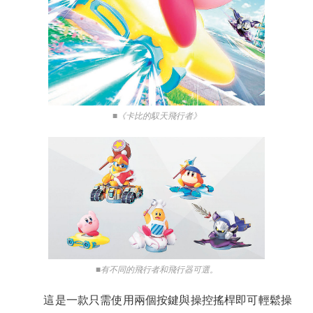
■《卡比的馭天飛行者》
■有不同的飛行者和飛行器可選。
這是一款只需使用兩個按鍵與操控搖桿即可輕鬆操