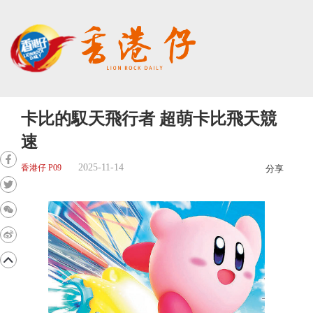
卡比的馭天飛行者 超萌卡比飛天競
速
2025-11-14
香港仔 P09
分享