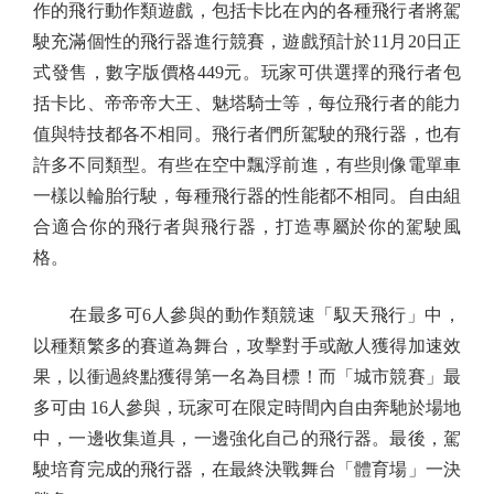
作的飛行動作類遊戲，包括卡比在內的各種飛行者將駕
駛充滿個性的飛行器進行競賽，遊戲預計於11月20日正
式發售，數字版價格449元。玩家可供選擇的飛行者包
括卡比、帝帝帝大王、魅塔騎士等，每位飛行者的能力
值與特技都各不相同。飛行者們所駕駛的飛行器，也有
許多不同類型。有些在空中飄浮前進，有些則像電單車
一樣以輪胎行駛，每種飛行器的性能都不相同。自由組
合適合你的飛行者與飛行器，打造專屬於你的駕駛風
格。
在最多可6人參與的動作類競速「馭天飛行」中，
以種類繁多的賽道為舞台，攻擊對手或敵人獲得加速效
果，以衝過終點獲得第一名為目標！而「城市競賽」最
多可由 16人參與，玩家可在限定時間內自由奔馳於場地
中，一邊收集道具，一邊強化自己的飛行器。最後，駕
駛培育完成的飛行器，在最終決戰舞台「體育場」一決