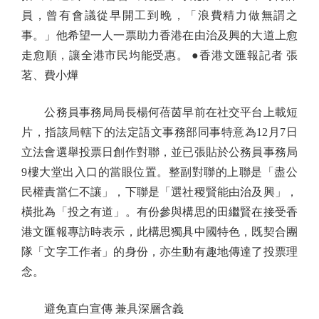
員，曾有會議從早開工到晚，「浪費精力做無謂之
事。」他希望一人一票助力香港在由治及興的大道上愈
走愈順，讓全港市民均能受惠。 ●香港文匯報記者 張
茗、費小燁
公務員事務局局長楊何蓓茵早前在社交平台上載短
片，指該局轄下的法定語文事務部同事特意為12月7日
立法會選舉投票日創作對聯，並已張貼於公務員事務局
9樓大堂出入口的當眼位置。整副對聯的上聯是「盡公
民權責當仁不讓」，下聯是「選社稷賢能由治及興」，
橫批為「投之有道」。有份參與構思的田繼賢在接受香
港文匯報專訪時表示，此構思獨具中國特色，既契合團
隊「文字工作者」的身份，亦生動有趣地傳達了投票理
念。
避免直白宣傳 兼具深層含義