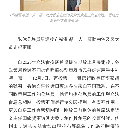
●田繼賢希望一人一票，助力香港在由治及興的大道上愈走愈順。 香港文
匯報記者曾興偉 攝
退休公務員見證拉布禍港 籲一人一票助由治及興大
道走得更順
自2025年立法會換屆選舉提名期於上月展開後，各
政策局透過不同渠道呼籲公務員及市民好好運用手中神
聖一票，「12月7日、齊投票！」響應行政長官李家超
的號召。香港文匯報近日專訪多名來自不同職系、在不
同政策局工作的公務員，他們均指公務員的工作與立法
會息息相關，投票不僅是行使公民權利、有表率作用，
更與自身工作有密切關聯。剛於日前退休的首席法定語
文主任田繼賢更詩興大發，創作具創意的投票對聯。他
指出，過去立法會曾出現拉布等亂象，作為即時傳譯