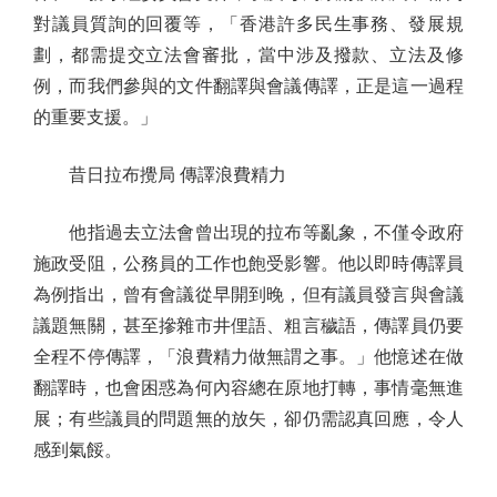
對議員質詢的回覆等，「香港許多民生事務、發展規
劃，都需提交立法會審批，當中涉及撥款、立法及修
例，而我們參與的文件翻譯與會議傳譯，正是這一過程
的重要支援。」
昔日拉布攪局 傳譯浪費精力
他指過去立法會曾出現的拉布等亂象，不僅令政府
施政受阻，公務員的工作也飽受影響。他以即時傳譯員
為例指出，曾有會議從早開到晚，但有議員發言與會議
議題無關，甚至摻雜市井俚語、粗言穢語，傳譯員仍要
全程不停傳譯，「浪費精力做無謂之事。」他憶述在做
翻譯時，也會困惑為何內容總在原地打轉，事情毫無進
展；有些議員的問題無的放矢，卻仍需認真回應，令人
感到氣餒。