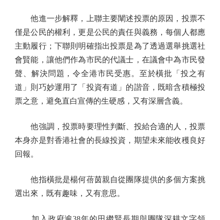
他進一步解釋，上聯主要闡述投票的原因，投票不
僅是公民的權利，更是公民的責任與義務，每個人都應
主動履行；下聯則明確指出投票是為了透過選舉挑選社
會賢能，讓他們作為市民的代議士，在議會中為市民發
聲、解決問題，令全港市民受惠。至於橫批「投之有
道」則巧妙運用了「投資有道」的諧音，既暗含積極投
票之意，避免直白宣傳的生硬感，又有深層含義。
他強調，投票時要理性判斷、投給合適的人，投票
本身亦是對香港社會的長線投資，期望未來能收穫良好
回報。
他指橫批是楊何蓓茵親自從團隊提供的多個方案挑
選出來，既有趣味，又有意思。
加入政府逾38年的田繼賢長期與團隊深耕文字領