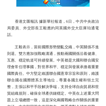
香港文匯報訊 據新華社報道，6日，中共中央政治
局委員、外交部長王毅應約同英國外交大臣庫珀通電
話。
王毅表示，當前國際形勢變亂交織，中英關係不進
則退。雙方應加強戰略溝通，推動兩國關係沿着健康、
互惠、穩定軌道可持續發展。中英都是大國和聯合國安
理會常任理事國，對世界和平、穩定與發展承擔着重要
國際責任。中方堅定維護聯合國憲章宗旨和原則，維護
聯合國在國際體系主導地位，尊重各國主權和領土完
整，主張以和平手段解決爭端，支持全球自由貿易和世
貿組織規則，確保全球產供鏈穩定。中英在上述重大問
題上立場總體一致，這是深化兩國戰略合作關係的重要