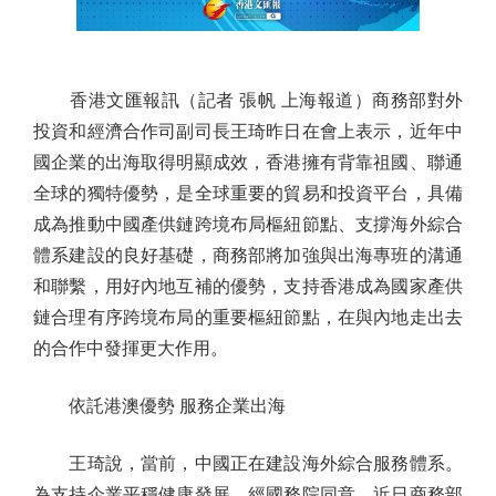
香港文匯報訊（記者 張帆 上海報道）商務部對外
投資和經濟合作司副司長王琦昨日在會上表示，近年中
國企業的出海取得明顯成效，香港擁有背靠祖國、聯通
全球的獨特優勢，是全球重要的貿易和投資平台，具備
成為推動中國產供鏈跨境布局樞紐節點、支撐海外綜合
體系建設的良好基礎，商務部將加強與出海專班的溝通
和聯繫，用好內地互補的優勢，支持香港成為國家產供
鏈合理有序跨境布局的重要樞紐節點，在與內地走出去
的合作中發揮更大作用。
依託港澳優勢 服務企業出海
王琦說，當前，中國正在建設海外綜合服務體系。
為支持企業平穩健康發展，經國務院同意，近日商務部