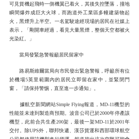
可見貨機起飛時一側機翼已着火，其後失控墜落，撞地
瞬間爆炸成巨大火球，而跑道外工業區多幢建築物起
火，黑煙升上半空。一名駕駛途經現場的居民在社媒上
表示，「剛開車經過，看見大量黑煙，整個天空都被火
光染紅。」
當局發緊急警報籲居民留家中
路易斯維爾當局向市民發出緊急警報，呼籲所有位
於機場5英里範圍內的居民立即留在家中，並緊閉門
窗，「請保持警惕，直至進一步通知」。
據航空新聞網站Simple Flying報道，MD-11機型的
性能並未達到製造商預期。波音公司已於2000年停產該
機型，此前合共生產200架，最後一架MD-11於2001年
交付。除UPS外，聯邦快遞、漢莎貨運和西部環球航空