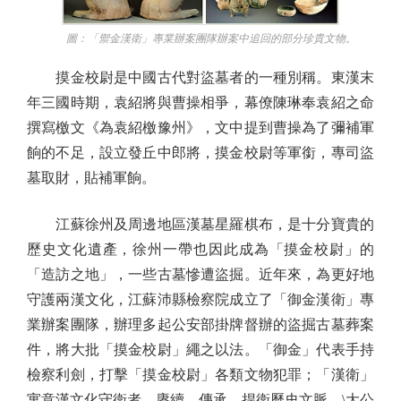
圖：「禦金漢衛」專業辦案團隊辦案中追回的部分珍貴文物。
摸金校尉是中國古代對盜墓者的一種別稱。東漢末
年三國時期，袁紹將與曹操相爭，幕僚陳琳奉袁紹之命
撰寫檄文《為袁紹檄豫州》，文中提到曹操為了彌補軍
餉的不足，設立發丘中郎將，摸金校尉等軍銜，專司盜
墓取財，貼補軍餉。
江蘇徐州及周邊地區漢墓星羅棋布，是十分寶貴的
歷史文化遺產，徐州一帶也因此成為「摸金校尉」的
「造訪之地」，一些古墓慘遭盜掘。近年來，為更好地
守護兩漢文化，江蘇沛縣檢察院成立了「御金漢衛」專
業辦案團隊，辦理多起公安部掛牌督辦的盜掘古墓葬案
件，將大批「摸金校尉」繩之以法。「御金」代表手持
檢察利劍，打擊「摸金校尉」各類文物犯罪；「漢衛」
寓意漢文化守衛者，賡續、傳承、捍衛歷史文脈。\大公