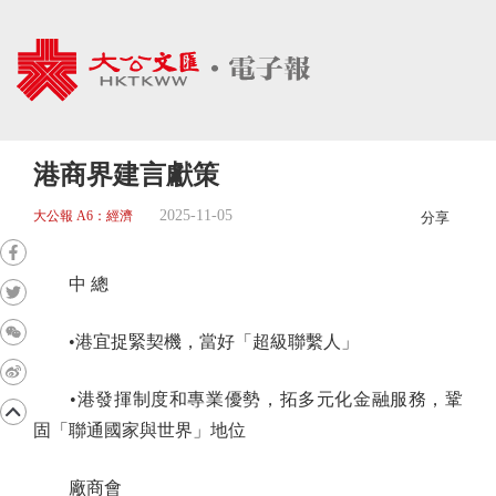
港商界建言獻策
2025-11-05
大公報 A6：經濟
分享
中 總
•港宜捉緊契機，當好「超級聯繫人」
•港發揮制度和專業優勢，拓多元化金融服務，鞏
固「聯通國家與世界」地位
廠商會