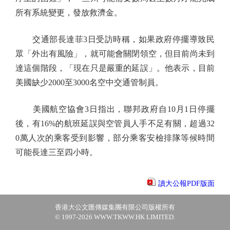
所有系統變更，發放救濟金。
交通部長達菲3日受訪時稱，如果政府停擺導致民
眾「外出有風險」，就可能會關閉領空，但目前尚未到
達這個階段，「現在只是嚴重的延誤」。他表示，目前
美國缺少2000至3000名空中交通管制員。
美國航空協會3日指出，聯邦政府自10月1日停擺
後，有16%的航班延誤與空管員人手不足有關，超過32
0萬人次的乘客受到影響，部分乘客安檢排隊等候時間
可能長達三至四小時。
讀大公報PDF版面
香港大公文匯傳媒集團有限公司版權所有
© 1997-2026 WWW.TKWW.HK LIMITED.