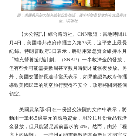
圖：美國農業部大樓外牆被投影標語，要求特朗普發放所有食品券資
金。\美聯社
【大公報訊】綜合路透社、CNN報道：當地時間11
月4日，美國聯邦政府停擺進入第35天，追平史上最長
紀錄。特朗普政府3日表示，將動用緊急資金維持本月
「補充營養援助計劃」（SNAP）一半救濟金的發放，
但有些州可能需要數周甚至數月時間才能恢復發放。另
外，美國交通部長達菲當天表示，如果他認為政府停擺
導致美國民眾的航空旅行變得不安全，政府將關閉整個
領空。
美國農業部3日在一份提交法院的文件中表示，將
動用一筆46.5億美元的應急資金，用於11月份食品救濟
金發放，但只能滿足當前需求的50%。然而，由於「程
序上的困難」，一些州可能需要數周甚至數月才能完成