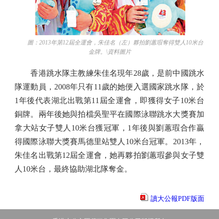
圖：2013年第12屆全運會，朱佳名（左）夥拍劉蕙瑕奪得雙人10米台
金牌。\資料圖片
香港跳水隊主教練朱佳名現年28歲，是前中國跳水
隊運動員，2008年只有11歲的她便入選國家跳水隊，於
1年後代表湖北出戰第11屆全運會，即獲得女子10米台
銅牌。兩年後她與拍檔吳聖平在國際泳聯跳水大獎賽加
拿大站女子雙人10米台獲冠軍，1年後與劉蕙瑕合作贏
得國際泳聯大獎賽馬德里站雙人10米台冠軍。2013年，
朱佳名出戰第12屆全運會，她再夥拍劉蕙瑕參與女子雙
人10米台，最終協助湖北隊奪金。
讀大公報PDF版面