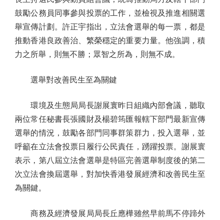
鼓勵公務員同事參與投票的工作，並檢視及推進相關選
舉宣傳計劃。許正宇指出，立法會選舉的每一票，都是
推動香港良政善治、繁榮穩定的重要力量。他強調，積
力之所舉，則無不勝；眾智之所為，則無不成。
選舉對改善民生至為關鍵
環境及生態局局長謝展寰昨日組織內部會議，聽取
兩位常任秘書長張國財及楊碧筠匯報轄下部門最新宣傳
選舉的情況，鼓勵各部門同事群策群力，投入選舉，並
呼籲在立法會投票日履行公民責任，踴躍投票。謝展寰
表示，第八屆立法會選舉是特區完善選舉制度後的第二
次立法會換屆選舉，對加快香港發展經濟和改善民生至
為關鍵。
商務及經濟發展局局長丘應樺雖然早前馬不停蹄外