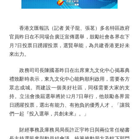
香港文匯報訊（記者 黃子龍、張茗）多名特區政府
官員昨日在不同場合廣泛宣傳選舉，鼓勵社會各界在下
月7日投票日踴躍投票，選賢舉能，為共建香港更好未
來出力。
政務司司長陳國基昨日在出席東九文化中心揭幕典
禮致辭時表示，東九文化中心能夠順利啟用，需要各方
眾志成城。而建設一個美好社區，同樣需要大家的支
持。立法會換屆選舉將於12月7日舉行，他鼓勵各界當
日踴躍投票，選出有能力、有抱負的優秀人才，「讓我
們一起『投入選舉，共創未來』。」
財經事務及庫務局局長許正宇昨日與兩位常任秘書
長主持選民參與動員組會議，統籌推動局方及轄下部門