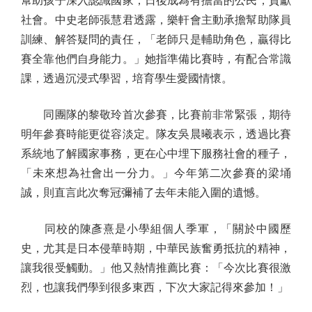
幫助孩子深入認識國家，日後成為有擔當的公民，貢獻
社會。中史老師張慧君透露，樂軒會主動承擔幫助隊員
訓練、解答疑問的責任，「老師只是輔助角色，贏得比
賽全靠他們自身能力。」她指準備比賽時，有配合常識
課，透過沉浸式學習，培育學生愛國情懷。
同團隊的黎敬玲首次參賽，比賽前非常緊張，期待
明年參賽時能更從容淡定。隊友吳晨曦表示，透過比賽
系統地了解國家事務，更在心中埋下服務社會的種子，
「未來想為社會出一分力。」今年第二次參賽的梁埇
誠，則直言此次奪冠彌補了去年未能入圍的遺憾。
同校的陳彥熹是小學組個人季軍，「關於中國歷
史，尤其是日本侵華時期，中華民族奮勇抵抗的精神，
讓我很受觸動。」他又熱情推薦比賽：「今次比賽很激
烈，也讓我們學到很多東西，下次大家記得來參加！」