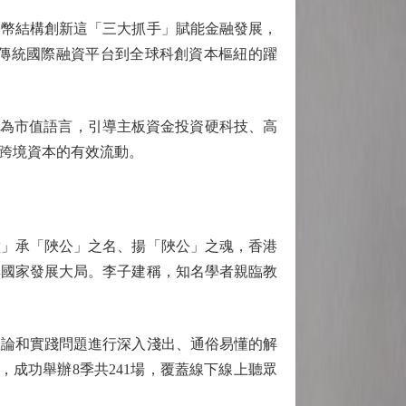
幣結構創新這「三大抓手」賦能金融發展，
傳統國際融資平台到全球科創資本樞紐的躍
為市值語言，引導主板資金投資硬科技、高
跨境資本的有效流動。
」承「陜公」之名、揚「陜公」之魂，香港
與國家發展大局。李子建稱，知名學者親臨教
理論和實踐問題進行深入淺出、通俗易懂的解
，成功舉辦8季共241場，覆蓋線下線上聽眾