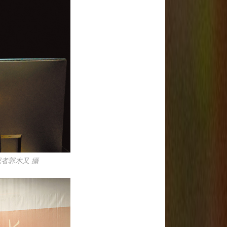
者郭木又 攝