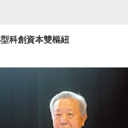
轉型科創資本雙樞紐