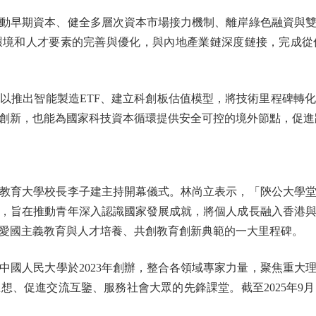
早期資本、健全多層次資本市場接力機制、離岸綠色融資與雙
環境和人才要素的完善與優化，與內地產業鏈深度鏈接，完成從
推出智能製造ETF、建立科創板估值模型，將技術里程碑轉化
創新，也能為國家科技資本循環提供安全可控的境外節點，促進
育大學校長李子建主持開幕儀式。林尚立表示，「陝公大學堂
，旨在推動青年深入認識國家發展成就，將個人成長融入香港
愛國主義教育與人才培養、共創教育創新典範的一大里程碑。
人民大學於2023年創辦，整合各領域專家力量，聚焦重大
、促進交流互鑒、服務社會大眾的先鋒課堂。截至2025年9月