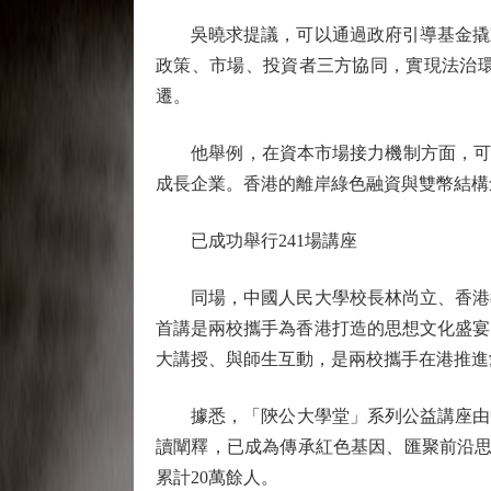
吳曉求提議，可以通過政府引導基金撬動
政策、市場、投資者三方協同，實現法治
遷。
他舉例，在資本市場接力機制方面，可以
成長企業。香港的離岸綠色融資與雙幣結構
已成功舉行241場講座
同場，中國人民大學校長林尚立、香港教
首講是兩校攜手為香港打造的思想文化盛宴
大講授、與師生互動，是兩校攜手在港推進
據悉，「陝公大學堂」系列公益講座由中國
讀闡釋，已成為傳承紅色基因、匯聚前沿思想
累計20萬餘人。