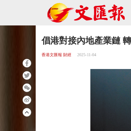
倡港對接內地產業鏈 
香港文匯報 財經
2025-11-04