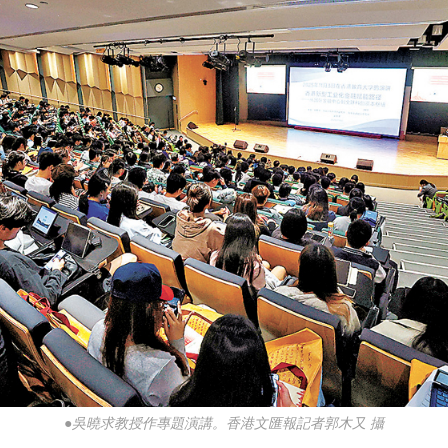
●吳曉求教授作專題演講。香港文匯報記者郭木又 攝