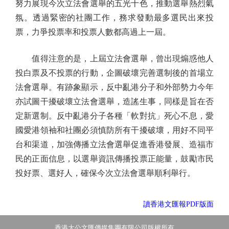
努力展現今次立法會選舉的五光十色，推動選舉熱烈氣
氛。透過緊密的社團工作，務求發動最多選民出來投
票，力爭投票率和投票人數都高過上一屆。
值得注意的是，上屆立法會選舉，曾出現煽惑他人
投白票及不投票的行動，企圖破壞完善選制後的首場立
法會選舉。有跡象顯示，反中亂港分子和外部勢力今年
亦試圖干擾破壞立法會選舉，造謠生事，同樣是旨在否
定新選制。反中亂港分子各種「軟對抗」死心不息，愛
國愛港領袖和社團必須慎防所有干擾破壞，用好不同平
台和渠道，加強傳播立法會選舉促進香港發展、造福市
民的正面信息，以選舉資訊傳播投票正能量，鼓勵市民
投好票、選好人，確保今次立法會選舉順利舉行。
讀香港文匯報PDF版面
香港大公文匯傳媒集團有限公司版權所有