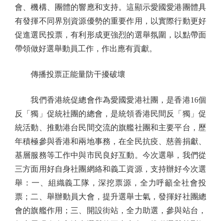
會、機構、團體的響應和支持。這顯示愛國愛港團體具
有發揮不同界別資源優勢的重要作用，以實際行動更好
促進選民投票，有利形成更強烈的選舉氛圍，以點帶面
帶領做好選舉動員工作，作出應有貢獻。
傳播投票正能量防干擾破壞
我們香港統促總會作為愛國愛港社團，是香港16個
反「獨」促統社團的總會，是統領香港民間反「獨」促
統活動、推動港台民間交流的旗艦社團和主要平台，歷
年積極參與香港和兩地事務，在全民抗疫、慈善捐獻、
基層服務等工作中與市民良好互動。今次選舉，我們從
三方面用好自身社團網絡和義工資源，支持辦好今次選
舉：一、組織義工隊，深挖票源，全力呼籲全社會投
票；二、舉辦動員大會，提升選舉士氣，發揮好社團總
會的旗艦作用；三、開設街站，全力助選，參與站台，