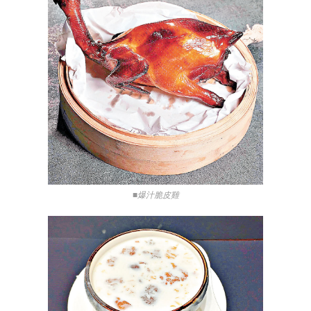
■爆汁脆皮雞