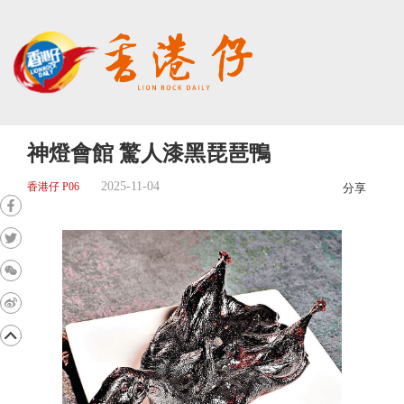
神燈會館 驚人漆黑琵琶鴨
2025-11-04
香港仔 P06
分享