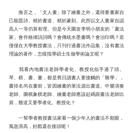
換言之，「文人畫」除了繪畫之外，還得要畫家自
己能題詩、精於書道、精於篆刻。此所以文人畫家自認
高人一等仍算有理。但是今天圍攻李明小朋友的「書法
家」會作格律詩詞嗎？會傳統水墨畫嗎？會治印嗎？若
僅僅在大學教授書法，只刊行過書法作品集，沒有書法
理論的著作，怎樣指導碩士生做學術論文呢？
我看內地書法老師學者化、教授化似乎過了頭。
琴、棋、書、畫，都是舊日讀書人要接觸的「雜學」，
書排名尚在畫前，皆因繪畫的筆法源出書道。中樂演奏
老師、圍棋象棋老師、繪畫老師應該起碼跟書法老師比
肩，難道又要學者化、教授化？
一幫學者教授書法家看一個少年人的書法不順眼，
風急浪高，好戲還在後頭呢！