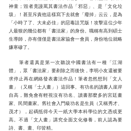
神童；毀者竟謾罵其書法作品「邪惡」、是「文化垃
圾」！甚至斥責他這樣寫下去就會「廢掉」云云，是為
「小時了了、大未必佳」的惡毒詛咒版！攻擊這位少年
人最狠的幾位都有「書法家」的身份。職稱有高到碩士
生導師，亦有僅僅是書法家協會一會員，身份地位就略
嫌寒磣了。
筆者還真是第一次聽說中國書法有一種「江湖
體」，眾「書法家」要剷除之而後快，李明小友還被要
求停止再在網絡發表書法作品！筆者忽然想到「文人
畫」（又稱「士人畫」）這回事。有功名的讀書人崖岸
自高，難免會有輕視沒有功名、讀書那麼多的宮廷畫
家、民間畫家。舊社會入門級功名是生員（又稱秀才、
茂才），起碼抵得今天一紙大學本科學位的文憑或更
高。不過「文人畫」講究全面文化修養，前人認為要
詩、書、畫、印皆精。