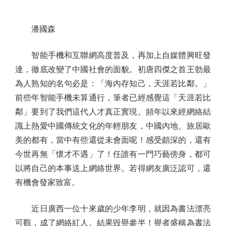
潘國森
智能手機和互聯網高度普及，再加上自媒體興旺發
達，徹底改變了中國社會的面貌。初唐四傑之首王勃最
為人熟知的名句必是：「海內存知己，天涯若比鄰。」
前些年智能手機未算通行，筆者已經感覺這「天涯若比
鄰」要到了我們這代人才真正實現。頻年以來經網絡結
識上熱愛中國傳統文化的年輕朋友，中國內地、旅居歐
美的都有，當中有些還從未會面呢！感受頗深的，還有
今世再無「懷才不遇」了！任誰有一門巧藝傍身，都可
以將自己的本事送上網絡世界。若得網友廣泛認可，還
有機會發家致富。
近日廣西一位十來歲的少年李明，就因為書法漂亮
可觀，成了網絡紅人。結果毀譽參半！譽者盛稱為書法