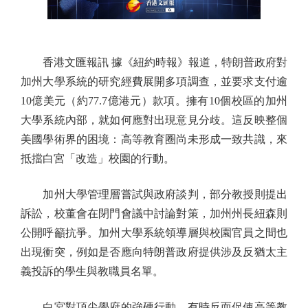
香港文匯報訊 據《紐約時報》報道，特朗普政府對
加州大學系統的研究經費展開多項調查，並要求支付逾
10億美元（約77.7億港元）款項。擁有10個校區的加州
大學系統內部，就如何應對出現意見分歧。這反映整個
美國學術界的困境：高等教育圈尚未形成一致共識，來
抵擋白宮「改造」校園的行動。
加州大學管理層嘗試與政府談判，部分教授則提出
訴訟，校董會在閉門會議中討論對策，加州州長紐森則
公開呼籲抗爭。加州大學系統領導層與校園官員之間也
出現衝突，例如是否應向特朗普政府提供涉及反猶太主
義投訴的學生與教職員名單。
白宮對頂尖學府的強硬行動，有時反而促使高等教