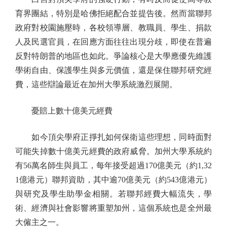
育界團結，特別是哈佛拒絕配合並提告後。然而當聯邦
政府對校園施壓時，各校領導層、教職員、學生、捐款
人及民選官員，在回應方面往往出現分歧，即使在普遍
反對特朗普的地區也如此。爭論核心是大學應優先維護
學術自由、保護學生與多元價值，還是保住聯邦研究經
費，這些辯論最近在加州大學系統激烈展開。
憂賠上數十億美元經費
如今頂尖學府正掙扎如何保衛這些理想，同時面對
可能失掉數十億美元經費的政府威脅。加州大學系統約
有56萬名師生與員工，每年接受超過170億美元（約1,32
1億港元）聯邦資助，其中逾70億美元（約543億港元）
與研究及學生助學金相關。若聯邦經費大幅流失，學
術、經濟與社會影響將重塑加州，這個系統也是全州最
大僱主之一。