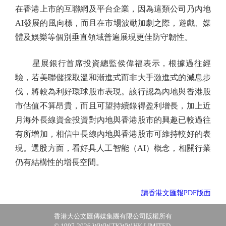
在香港上市的互聯網及平台企業，因為這類公司乃內地
AI發展的風向標，而且在市場波動加劇之際，遊戲、媒
體及娛樂等個別垂直領域普遍展現更佳防守韌性。
星展銀行首席投資總監侯偉福表示，根據過往經
驗，若美聯儲採取溫和漸進式而非大手激進式的減息步
伐，將較為利好環球股市表現。該行認為內地與香港股
市估值不算昂貴，而且可望持續錄得盈利增長，加上近
月海外長線資金投資對內地與香港股市的興趣已較過往
有所增加，相信中長線內地與香港股市可維持較好的表
現。選股方面，看好具人工智能（AI）概念，相關行業
仍有結構性的增長空間。
讀香港文匯報PDF版面
香港大公文匯傳媒集團有限公司版權所有
© 1997-2026 WWW.TKWW.HK LIMITED.