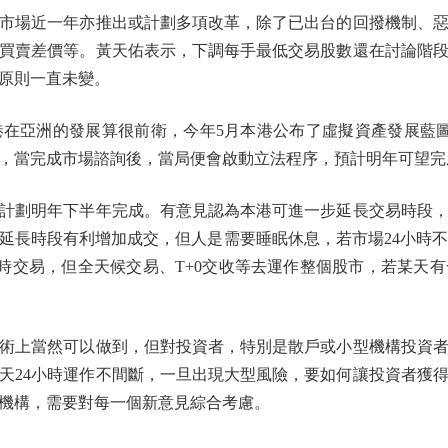
場近一年亦推出或計劃多項改革，除了已出台的回撥機制、惡
買賣差價等。黃天佑表示，下調每手最低交易股數還在討論階
原則一直未變。
亞洲的發展算很前衛，今年5月本港公布了虛擬資產發展藍圖
，當完成市場諮詢後，當局便會啟動立法程序，預計明年可望完
計劃明年下半年完成。有意見認為本港可進一步延長交易時段，
延長時段有利增加成交，但人是需要睡眠休息，若市場24小時不
4小時交易，但全天候交易、T+0交收等去運作整個股市，若某天
術上當然可以做到，但對投資者，特別是散戶或小型機構投資者
天24小時運作不間斷，一旦出現大型風險，要如何讓投資者獲
機構，需要對每一個新意見綜合考慮。