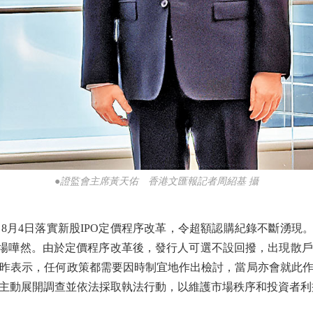
●證監會主席黃天佑 香港文匯報記者周紹基 攝
日落實新股IPO定價程序改革，令超額認購紀錄不斷湧現。例如
令市場嘩然。由於定價程序改革後，發行人可選不設回撥，出現散
昨表示，任何政策都需要因時制宜地作出檢討，當局亦會就此
主動展開調查並依法採取執法行動，以維護市場秩序和投資者利益