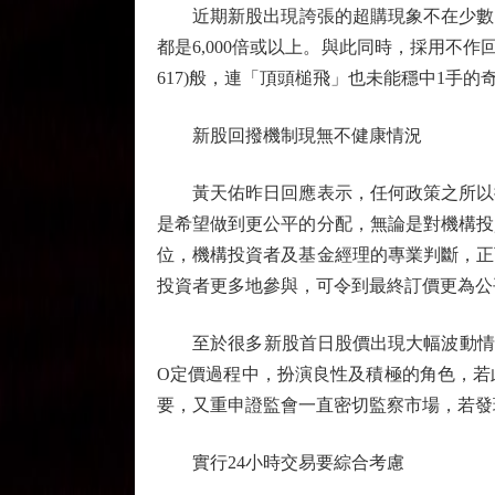
近期新股出現誇張的超購現象不在少數，除了金葉
都是6,000倍或以上。與此同時，採用不
617)般，連「頂頭槌飛」也未能穩中1手
新股回撥機制現無不健康情況
黃天佑昨日回應表示，任何政策之所以推
是希望做到更公平的分配，無論是對機構投
位，機構投資者及基金經理的專業判斷，正
投資者更多地參與，可令到最終訂價更為公
至於很多新股首日股價出現大幅波動情況
O定價過程中，扮演良性及積極的角色，若
要，又重申證監會一直密切監察市場，若發
實行24小時交易要綜合考慮