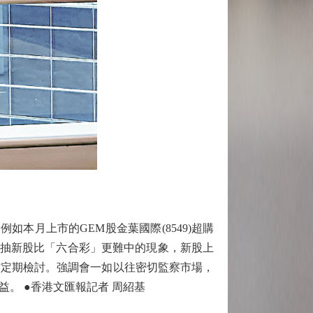
本月上市的GEM股金葉國際(8549)超購
戶抽新股比「六合彩」更難中的現象，新股上
作定期檢討。強調會一如以往密切監察市場，
。 ●香港文匯報記者 周紹基