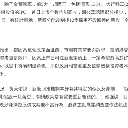
國際，前5大「超購王」包括滴普(1384)、大行科工(2543)、
作回撥股份的IPO，首日上市全數均能高收，因公眾認購部分極少，
的奇景。有統計顯示，新股分配改制後12隻採用不設回撥的新股，
出，都因為這個政策面世前，市場有其需要與訴求。當初港交
資者還是散戶。因為上市公司在新股定價上，一定希望愈高愈
可以從中扮演關鍵角色。所以政府相當看重及信賴機構投資者
平。
，黃天佑說，新股回撥機制本身有其特定的假設及原則，「就是
此假設一旦落空，有關政策是有需要重新審視的。」他強調，
現涉嫌操控股價或其他不當行為，必會主動展開調查並依法執法