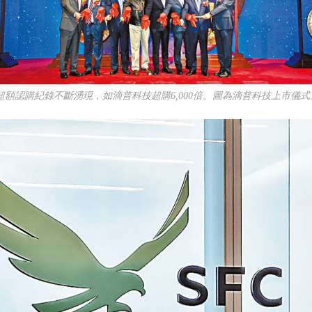
超額認購紀錄不斷湧現，如滴普科技超購6,000倍。圖為滴普科技上市儀式