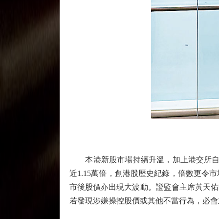
本港新股市場持續升溫，加上港交所自8月4
近1.15萬倍，創港股歷史紀錄，倍數更
市後股價亦出現大波動。證監會主席黃天佑
若發現涉嫌操控股價或其他不當行為，必會