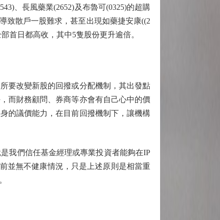
長風藥業(2652)及布魯可(0325)的超購
導致散戶一股難求，甚至出現如藥捷安康((2
全部首日都高收，其中5隻股份更升逾倍。
所要改變新股的回撥或分配機制，其出發點
好，而財務顧問、券商等亦會有自己心中的價
本身的議價能力，在目前回撥機制下，讓機構
我們信任基金經理或專業投資者能夠在IP
目前並無不健康情況，只是上述原則是相當重
。