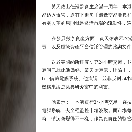
黃天佑出任證監會主席滿一周年，本港市
易納入規管，還有下調每手最低交易股數和
有關改革的原則就是激活市場的流動性，這
在發展數字資產方面，黃天佑表示本港在
賣，以及虛擬資產平台信託管理的諮詢文件
對於美國納斯達克研究24小時交易，並
表明已就此準備好。黃天佑表示，理論上，
I)、信賴電腦系統。他強調，並非反對2
機構來說是需要研究當中的利害。
他表示：「本港實行24小時交易，在技
電腦系統，去全程監控市場波動。而市場每
時，情況會變得不一樣，作為負責任的監管