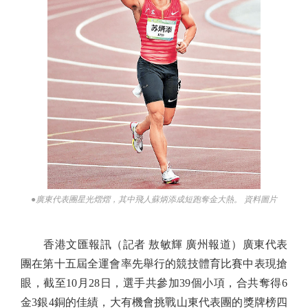
●廣東代表團星光熠熠，其中飛人蘇炳添成短跑奪金大熱。 資料圖片
香港文匯報訊（記者 敖敏輝 廣州報道）廣東代表
團在第十五屆全運會率先舉行的競技體育比賽中表現搶
眼，截至10月28日，選手共參加39個小項，合共奪得6
金3銀4銅的佳績，大有機會挑戰山東代表團的獎牌榜四