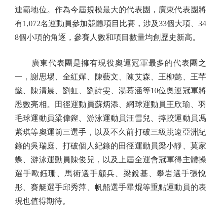
連霸地位。作為今屆規模最大的代表團，廣東代表團將
有1,072名運動員參加競體項目比賽，涉及33個大項、34
8個小項的角逐，參賽人數和項目數量均創歷史新高。
廣東代表團是擁有現役奧運冠軍最多的代表團之
一，謝思埸、全紅嬋、陳藝文、陳艾森、王柳懿、王芊
懿、陳清晨、劉虹、劉詩雯、湯慕涵等10位奧運冠軍將
悉數亮相。田徑運動員蘇炳添、網球運動員王欣瑜、羽
毛球運動員梁偉鏗、游泳運動員汪雪兒、摔跤運動員馮
紫琪等奧運前三選手，以及不久前打破三級跳遠亞洲紀
錄的吳瑞庭、打破個人紀錄的田徑運動員梁小靜、莫家
蝶、游泳運動員陳俊兒，以及上屆全運會冠軍得主體操
選手歐鈺珊、馬術選手顧兵、梁銳基、攀岩選手張悅
彤、賽艇選手邱秀萍、帆船選手畢焜等重點運動員的表
現也值得期待。