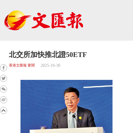
北交所加快推北證50ETF
2025-10-30
香港文匯報 要聞