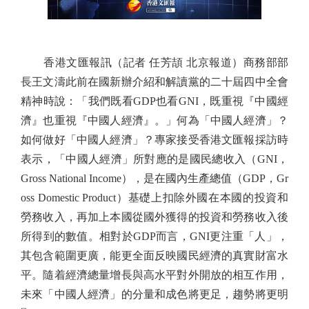
香港文匯報訊（記者 任芳頡 北京報道）商務部部
長王文濤此前在國新辦介紹和解讀黨的二十屆四中全會
精神時說：「我們既看GDP也看GNI，既重視『中國經
濟』也重視『中國人經濟』。」何為「中國人經濟」？
如何做好「中國人經濟」？專家接受香港文匯報採訪時
表示，「中國人經濟」所對應的是國民總收入（GNI，
Gross National Income），是在國內生產總值（GDP，Gr
oss Domestic Product）基礎上扣除外國在本國的投資和
勞務收入，再加上本國從國外獲得的投資和勞務收入後
所得到的數值。相對於GDP而言，GNI更注重「人」，
其包含範圍更廣，能更全面反映國民經濟的真實財富水
平。隨着經濟總量增長與高水平對外開放的相互作用，
未來「中國人經濟」的分量和成色將更足，趨勢將更明