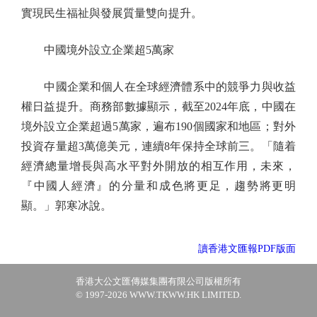
實現民生福祉與發展質量雙向提升。
中國境外設立企業超5萬家
中國企業和個人在全球經濟體系中的競爭力與收益
權日益提升。商務部數據顯示，截至2024年底，中國在
境外設立企業超過5萬家，遍布190個國家和地區；對外
投資存量超3萬億美元，連續8年保持全球前三。「隨着
經濟總量增長與高水平對外開放的相互作用，未來，
『中國人經濟』的分量和成色將更足，趨勢將更明
顯。」郭寒冰說。
讀香港文匯報PDF版面
香港大公文匯傳媒集團有限公司版權所有
© 1997-2026 WWW.TKWW.HK LIMITED.