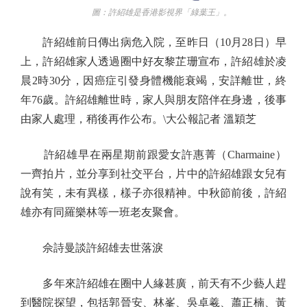
圖：許紹雄是香港影視界「綠葉王」。
許紹雄前日傳出病危入院，至昨日（10月28日）早
上，許紹雄家人透過圈中好友黎芷珊宣布，許紹雄於凌
晨2時30分，因癌症引發身體機能衰竭，安詳離世，終
年76歲。許紹雄離世時，家人與朋友陪伴在身邊，後事
由家人處理，稍後再作公布。\大公報記者 溫穎芝
許紹雄早在兩星期前跟愛女許惠菁（Charmaine）
一齊拍片，並分享到社交平台，片中的許紹雄跟女兒有
說有笑，未有異樣，樣子亦很精神。中秋節前後，許紹
雄亦有同羅樂林等一班老友聚會。
佘詩曼談許紹雄去世落淚
多年來許紹雄在圈中人緣甚廣，前天有不少藝人趕
到醫院探望，包括郭晉安、林峯、吳卓羲、蕭正楠、黃