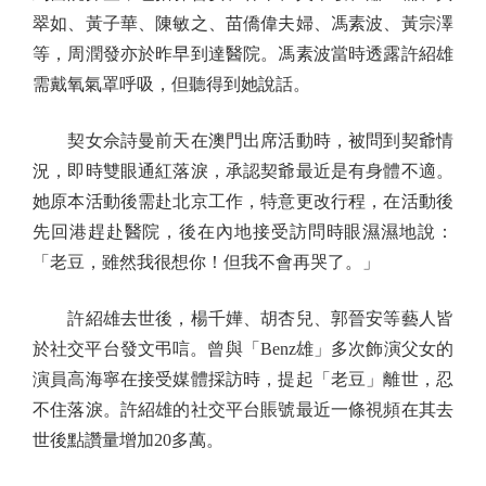
翠如、黃子華、陳敏之、苗僑偉夫婦、馮素波、黃宗澤
等，周潤發亦於昨早到達醫院。馮素波當時透露許紹雄
需戴氧氣罩呼吸，但聽得到她說話。
契女佘詩曼前天在澳門出席活動時，被問到契爺情
況，即時雙眼通紅落淚，承認契爺最近是有身體不適。
她原本活動後需赴北京工作，特意更改行程，在活動後
先回港趕赴醫院，後在內地接受訪問時眼濕濕地說：
「老豆，雖然我很想你！但我不會再哭了。」
許紹雄去世後，楊千嬅、胡杏兒、郭晉安等藝人皆
於社交平台發文弔唁。曾與「Benz雄」多次飾演父女的
演員高海寧在接受媒體採訪時，提起「老豆」離世，忍
不住落淚。許紹雄的社交平台賬號最近一條視頻在其去
世後點讚量增加20多萬。