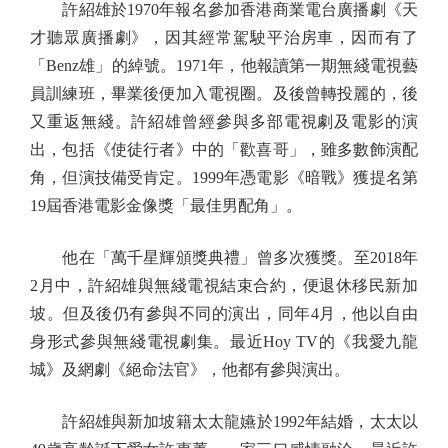
許紹雄於1970年報名參加香港商業電台廣播劇《天
才聽眾廣播劇》，因其經常駕駛平治房車，因而有了
「Benz雄」的綽號。1971年，他報讀第一期無綫電視藝
員訓練班，畢業後便加入電視圈。及後曾轉投麗的，後
又重返無綫。許紹雄曾經參與多部電視劇及電影的演
出，包括《使徒行者》中的「歡喜哥」，雖多數飾演配
角，但演技備受肯定。1999年憑電影《暗戰》獲提名第
19屆香港電影金像獎「最佳男配角」。
他在「萬千星輝頒獎典禮」曾多次獲獎。至2018年
2月中，許紹雄與無綫電視結束合約，便退休移民新加
坡。但及後仍有參與不同的演出，同年4月，他以自由
身形式參與無綫電視劇集。最近Hoy TV的《我愛九龍
城》及網劇《絕命法官》，他都有參與演出。
許紹雄與新加坡籍太太龍嬿於1992年結婚，太太以