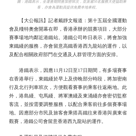
圖：港鐵表示，全運會期間會加密班次，並派逾50名服務大使協助乘
客，亦會為運動員提供免費本地車程。
【大公報訊】記者戴靜文報道：第十五屆全國運動
會及殘特奧會開幕在即，香港承辦的競賽項目，大部分
賽事場地均鄰近港鐵站。港鐵公司昨日表示，將會加強
東鐵綫的服務，亦會留意高鐵香港西九龍站的運作，以
及配合相關政府部門在交通及人群管理方面的安排。
港鐵表示，因應11月12日至17日期間，有多場賽事
在香港舉行，東鐵綫於早上及傍晚部分時段，將加密南
行及北行列車班次，方便觀看賽事的乘客往返兩地。此
外，港島綫、屯馬綫、將軍澳綫及東涌綫亦會密切監察
客流，並按需要調整服務，以配合乘客前往多個賽事場
地。因應部分市民及旅客會乘搭高鐵往來香港與廣東省
觀賽，港鐵公司會留意香港西九龍站的運作。