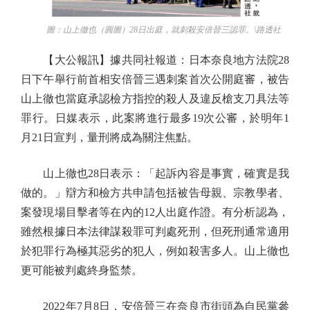
圖：山上徹也（圓圖）28日出庭，就刺殺安倍晉三認罪。\路透社
【大公報訊】據共同社報道：日本奈良地方法院28
日下午舉行前首相安倍晉三遇刺案首次公開庭審，被告
山上徹也當庭承認檢方指控的殺人及違反槍支刀具法等
罪行。日媒表示，此案將進行最多19次公審，於明年1
月21日宣判，量刑將成為關注焦點。
山上徹也28日表示：「起訴內容是事實，確實是我
做的。」辯方和檢方共申請包括被告母親、宗教學者、
案發現場目擊者等在內的12人出庭作證。有分析認為，
雖然根據日本法律謀殺罪可判處死刑，但死刑通常適用
於犯罪行為極其惡劣的犯人，例如殺害多人。山上徹也
更可能被判處終身監禁。
2022年7月8日，安倍晉三在奈良市街頭為自民黨參