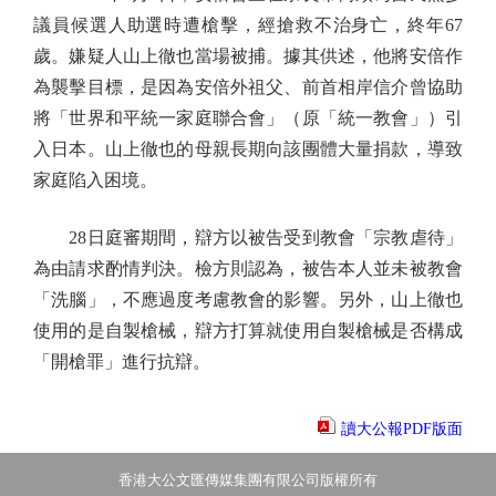
議員候選人助選時遭槍擊，經搶救不治身亡，終年67
歲。嫌疑人山上徹也當場被捕。據其供述，他將安倍作
為襲擊目標，是因為安倍外祖父、前首相岸信介曾協助
將「世界和平統一家庭聯合會」（原「統一教會」）引
入日本。山上徹也的母親長期向該團體大量捐款，導致
家庭陷入困境。
28日庭審期間，辯方以被告受到教會「宗教虐待」
為由請求酌情判決。檢方則認為，被告本人並未被教會
「洗腦」，不應過度考慮教會的影響。另外，山上徹也
使用的是自製槍械，辯方打算就使用自製槍械是否構成
「開槍罪」進行抗辯。
讀大公報PDF版面
香港大公文匯傳媒集團有限公司版權所有