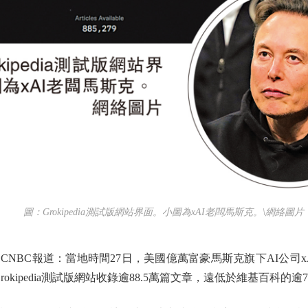
圖：Grokipedia測試版網站界面。小圖為xAI老闆馬斯克。\網絡圖片
報道：當地時間27日，美國億萬富豪馬斯克旗下AI公司xAI正式
kipedia測試版網站收錄逾88.5萬篇文章，遠低於維基百科的逾7