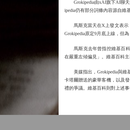
Grokipedia由xAI旗下
ipedia仍有部分詞條內容源自維
馬斯克當天在X上發文表示，當
Grokipedia原定9月底上線
馬斯克去年曾指控維基百科「
在嚴重左傾偏見」。維基百科主
美媒指出，Grokipedia與
卡塔爾贈送的豪華客機，以及發行
禮的爭議。維基百科則對上述事