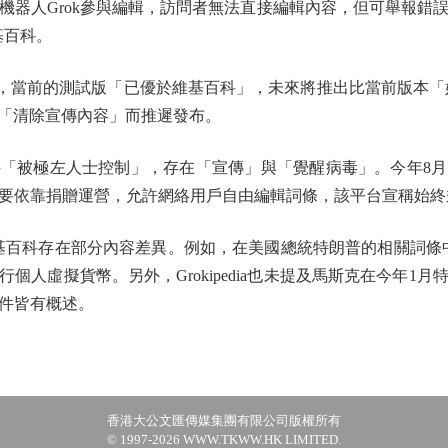
AI聊天機器人Grok參與編輯，訪問者無法直接編輯內容，但可舉報錯
基百科。
前的測試版「已優於維基百科」，未來將推出比當前版本「好
，但為「清除宣傳內容」而推遲發布。
被極左人士控制」，存在「宣傳」與「覺醒病毒」。今年8月
要依靠捐贈運營，允許網絡用戶自由編輯詞條，該平台宣稱始終
維基百科存在部分內容差異。例如，在美國總統特朗普的相關詞條中，G
個人虛擬貨幣。另外，Grokipedia也未提及馬斯克在今年1
件皆有概述。
香港大公文匯傳媒集團有限公司版權所有
© 1997-2026 WWW.TKWW.HK LIMITED.