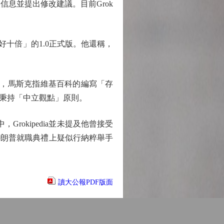
誤信息並提出修改建議。目前Grok
十倍」的1.0正式版。他還稱，
，馬斯克指維基百科的編寫「存
秉持「中立觀點」原則。
rokipedia並未提及他曾接受
月特朗普就職典禮上疑似行納粹舉手
讀大公報PDF版面