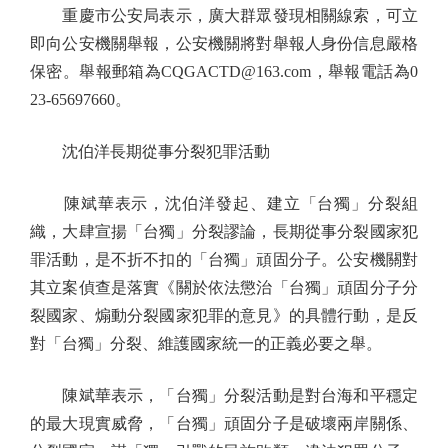
重慶市公安局表示，廣大群眾發現相關線索，可立
即向公安機關舉報，公安機關將對舉報人身份信息嚴格
保密。舉報郵箱為CQGACTD@163.com，舉報電話為0
23-65697660。
沈伯洋長期從事分裂犯罪活動
陳斌華表示，沈伯洋發起、建立「台獨」分裂組
織，大肆宣揚「台獨」分裂謬論，長期從事分裂國家犯
罪活動，是不折不扣的「台獨」頑固分子。公安機關對
其立案偵查是落實《關於依法懲治「台獨」頑固分子分
裂國家、煽動分裂國家犯罪的意見》的具體行動，是反
對「台獨」分裂、維護國家統一的正義必要之舉。
陳斌華表示，「台獨」分裂活動是對台海和平穩定
的最大現實威脅，「台獨」頑固分子是破壞兩岸關係、