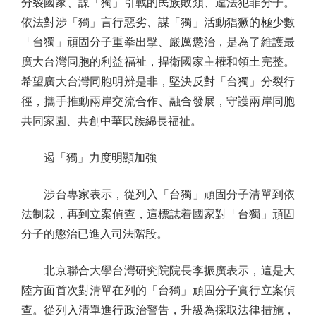
分裂國家、謀「獨」引戰的民族敗類、違法犯罪分子。
依法對涉「獨」言行惡劣、謀「獨」活動猖獗的極少數
「台獨」頑固分子重拳出擊、嚴厲懲治，是為了維護最
廣大台灣同胞的利益福祉，捍衛國家主權和領土完整。
希望廣大台灣同胞明辨是非，堅決反對「台獨」分裂行
徑，攜手推動兩岸交流合作、融合發展，守護兩岸同胞
共同家園、共創中華民族綿長福祉。
遏「獨」力度明顯加強
涉台專家表示，從列入「台獨」頑固分子清單到依
法制裁，再到立案偵查，這標誌着國家對「台獨」頑固
分子的懲治已進入司法階段。
北京聯合大學台灣研究院院長李振廣表示，這是大
陸方面首次對清單在列的「台獨」頑固分子實行立案偵
查。從列入清單進行政治警告，升級為採取法律措施，