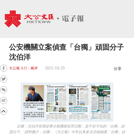
公安機關立案偵查「台獨」頑固分子
沈伯洋
2025-10-29
大公報 A15：兩岸
分享
左圖：沈伯洋長期從事分裂國家犯罪活動，是不折不扣的「台獨」頑
固分子。\資料圖片；右圖：《大公報》今年以來多次詳細揭露「台獨」頑