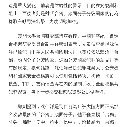
這是重大變化。前者是防範性的警示，目的在於規訓和
阻止，而後者則是對「台獨」頑固分子分裂國家的行為
採取主動司法出擊，力度明顯加強。
廈門大學台灣研究院講座教授、中國和平統一促進
會學習研究委員會副主任鄭劍表示，立案偵查是指沈伯
洋已觸犯《中華人民共和國刑法》《關於依法懲治「台
獨」頑固分子分裂國家、煽動分裂國家犯罪的意見》等
有關規定。換句話說，沈伯洋已是犯罪嫌疑人，公安機
關和國家安全機構將可以使用包括傳喚、拘傳、拘留、
搜查、扣押、技術偵查等在內的強制手段，全面收集其
犯罪證據，為下一步移交檢察院提起公訴做準備。
鄭劍提到，沈伯洋是到目前為止被大陸方面正式點
名次數最多的「台獨」頑固分子。他不僅宣揚「台獨」
分裂，煽動「反中、抗中、仇中」，培植暴力「台獨」